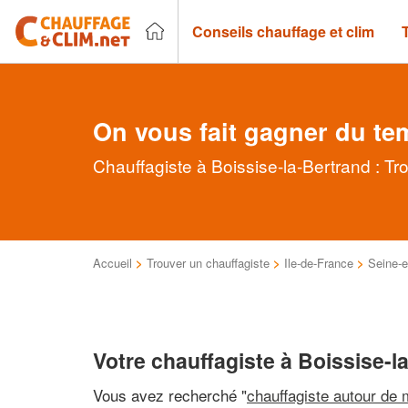
Conseils chauffage et clim
On vous fait gagner du te
Chauffagiste à Boissise-la-Bertrand : Tr
Accueil
>
Trouver un chauffagiste
>
Ile-de-France
>
Seine-e
Votre chauffagiste à Boissise-l
Vous avez recherché "
chauffagiste autour de 