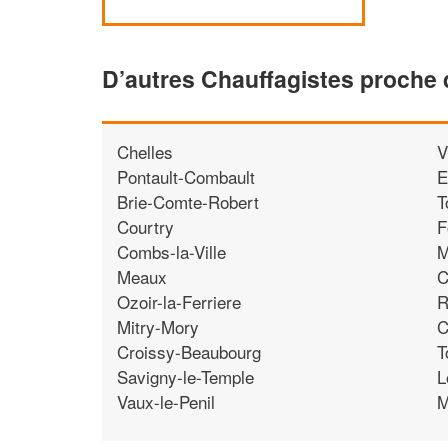
D’autres Chauffagistes proche 
Chelles
V
Pontault-Combault
E
Brie-Comte-Robert
T
Courtry
F
Combs-la-Ville
M
Meaux
C
Ozoir-la-Ferriere
R
Mitry-Mory
C
Croissy-Beaubourg
T
Savigny-le-Temple
L
Vaux-le-Penil
M