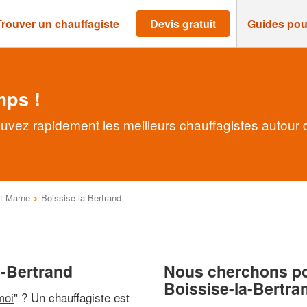
Trouver un chauffagiste
Devis gratuit
Guides pou
mps !
ouvez rapidement les meilleurs chauffagistes autour
t-Marne
>
Boissise-la-Bertrand
a-Bertrand
Nous cherchons pou
Boissise-la-Bertra
moi
" ? Un chauffagiste est