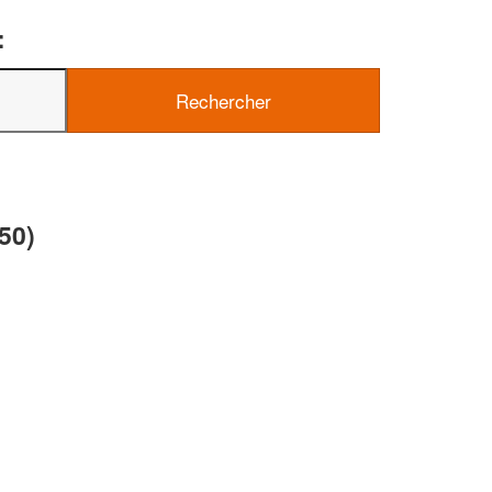
:
✕
Vous êtes un
professionnel ?
Augmentez votre
et
chiffre d'affaires
50)
vos
tout en gagnant de
marges
!
nouveaux clients
En savoir plus