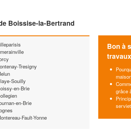
de Boissise-la-Bertrand
illeparisis
Bon à s
merainville
travau
orcy
ontenay-Tresigny
Pourqu
elun
maison
laye-Souilly
Commen
oissy-en-Brie
grâce 
ollegien
Princi
ournan-en-Brie
servie
ognes
ontereau-Fault-Yonne