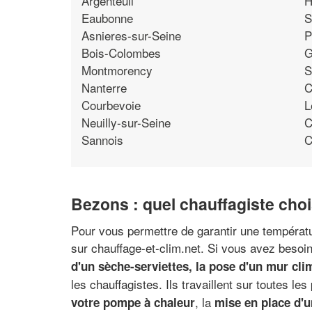
Argenteuil
H
Eaubonne
S
Asnieres-sur-Seine
P
Bois-Colombes
G
Montmorency
S
Nanterre
C
Courbevoie
L
Neuilly-sur-Seine
C
Sannois
C
Bezons : quel chauffagiste choi
Pour vous permettre de garantir une températu
sur chauffage-et-clim.net. Si vous avez besoin 
d'un sèche-serviettes, la pose d'un mur cli
les chauffagistes. Ils travaillent sur toutes le
, la
votre pompe à chaleur
mise en place d'u