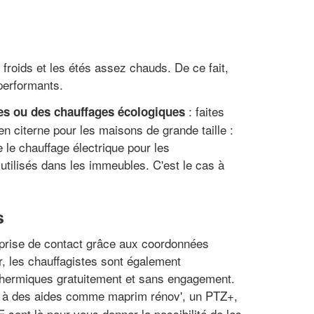
froids et les étés assez chauds. De ce fait,
performants.
: faites
es ou des chauffages écologiques
n citerne pour les maisons de grande taille :
 le chauffage électrique pour les
 utilisés dans les immeubles. C'est le cas à
s
e prise de contact grâce aux coordonnées
, les chauffagistes sont également
x thermiques gratuitement et sans engagement.
it à des aides comme maprim rénov', un PTZ+,
 sont là pour vous donner la possibilité de les