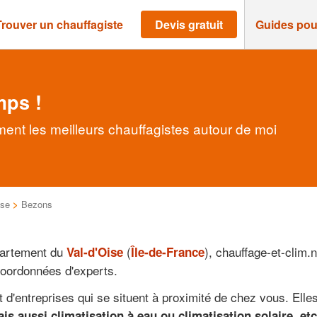
Trouver un chauffagiste
Devis gratuit
Guides pou
mps !
ent les meilleurs chauffagistes autour de moi
ise
>
Bezons
partement du
(
), chauffage-et-clim.n
Val-d'Oise
Île-de-France
coordonnées d'experts.
ct d'entreprises qui se situent à proximité de chez vous. Ell
s aussi climatisation à eau ou climatisation solaire, etc