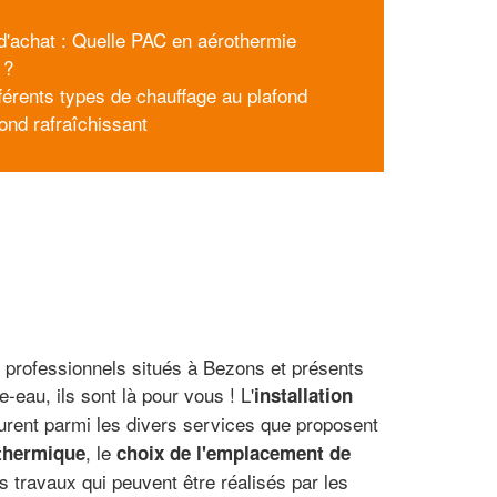
d'achat : Quelle PAC en aérothermie
 ?
fférents types de chauffage au plafond
fond rafraîchissant
s professionnels situés à Bezons et présents
-eau, ils sont là pour vous ! L'
installation
urent parmi les divers services que proposent
, le
othermique
choix de l'emplacement de
s travaux qui peuvent être réalisés par les