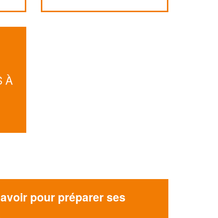
Augmentez votre
et
chiffre d'affaires
vos
tout en gagnant de
marges
!
nouveaux clients
En savoir plus
 À
avoir pour préparer ses
x