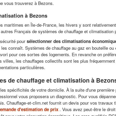
que vous trouverez à Bezons.
imatisation à Bezons
s maritimes en Île-de-France, les hivers y sont relativement 
 autres Français de systèmes de chauffage et climatisation 
 sécurité pour
sélectionner des climatisations économiqu
i les connaît. Systèmes de chauffage au gaz en bouteille ou e
favori pour ces sortes des logements. En revanche on préfère
s villes, les chauffages collectifs sont les plus fréquemment
entations particulières.
es de chauffage et climatisation à Bezon
les spécificités de votre domicile. À la suite d'une premièr
fessionnel vous proposera un diagnostic. Pour vous dépanner
lais. Chauffage-et-clim.net fournit un devis pour vos travau
. Vous avez peut-être le dro
demande d'estimation de prix
t pour votre rénovation énergétique. Les pros qualifiés RGE