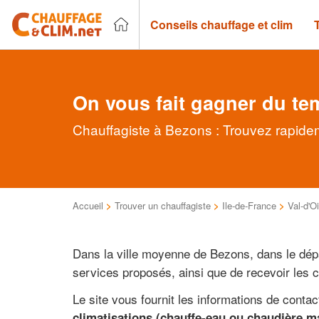
Conseils chauffage et clim
On vous fait gagner du te
Chauffagiste à Bezons : Trouvez rapidem
Accueil
>
Trouver un chauffagiste
>
Ile-de-France
>
Val-d'O
Dans la ville moyenne de Bezons, dans le dé
services proposés, ainsi que de recevoir les 
Le site vous fournit les informations de conta
climatisations (chauffe-eau ou chaudière mai