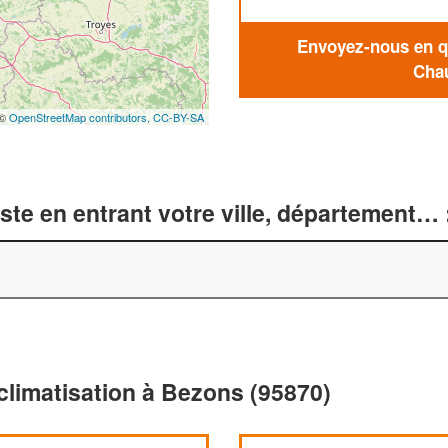
Envoyez-nous en qu
Chau
 ©
OpenStreetMap contributors,
CC-BY-SA
te en entrant votre ville, département… 
climatisation à Bezons (95870)