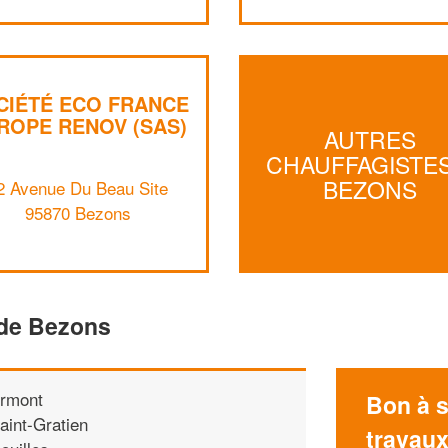
CIÉTÉ ECO FRANCE
ROPE RENOV (SAS)
AUTRES
CHAUFFAGISTES
BEZONS
2 Avenue Du Beau Site
95870 Bezons
 de Bezons
rmont
Bon à s
aint-Gratien
travau