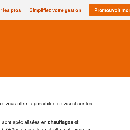
r les pros
Simplifiez votre gestion
Promouvoir mon
et vous offre la possibilité de visualiser les
es sont spécialisées en
chauffages et
. Grâce à chauffage-et-clim.net, avec les
.)