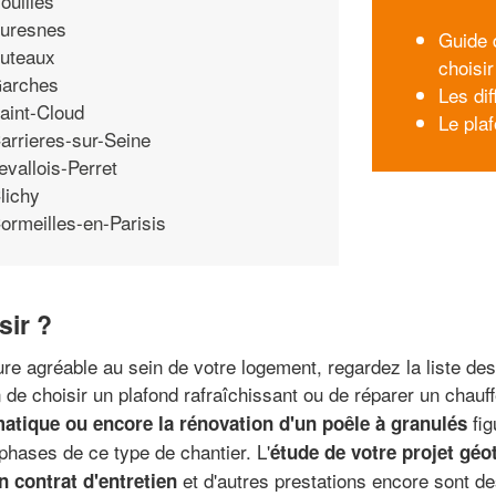
ouilles
uresnes
Guide 
uteaux
choisir
arches
Les di
aint-Cloud
Le pla
arrieres-sur-Seine
evallois-Perret
lichy
ormeilles-en-Parisis
sir ?
re agréable au sein de votre logement, regardez la liste de
de choisir un plafond rafraîchissant ou de réparer un chauffe
fig
matique ou encore la rénovation d'un poêle à granulés
s phases de ce type de chantier. L'
étude de votre projet gé
et d'autres prestations encore sont de
n contrat d'entretien