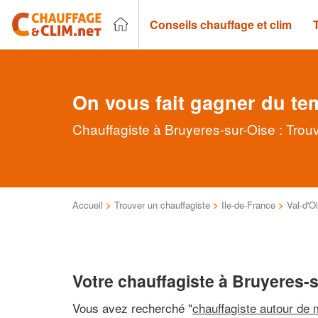
Conseils chauffage et clim
On vous fait gagner du te
Chauffagiste à Bruyeres-sur-Oise : Trou
Accueil
>
Trouver un chauffagiste
>
Ile-de-France
>
Val-d'O
Votre chauffagiste à Bruyeres-
Vous avez recherché "
chauffagiste autour de 