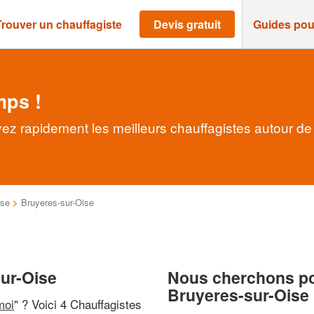
Trouver un chauffagiste
Devis gratuit
Guides pou
mps !
vez rapidement les meilleurs chauffagistes autour de
ise
>
Bruyeres-sur-Oise
sur-Oise
Nous cherchons pou
Bruyeres-sur-Oise
moi
" ? Voici 4 Chauffagistes