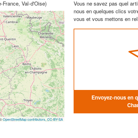
e-France, Val-d'Oise)
Vous ne savez pas quel arti
nous en quelques clics vot
vous et vous mettons en rela
Envoyez-nous en qu
Chau
 ©
OpenStreetMap contributors,
CC-BY-SA