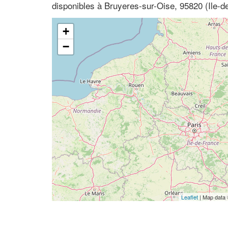
disponibles à Bruyeres-sur-Oise, 95820 (Ile-d
+
−
Leaflet
| Map data