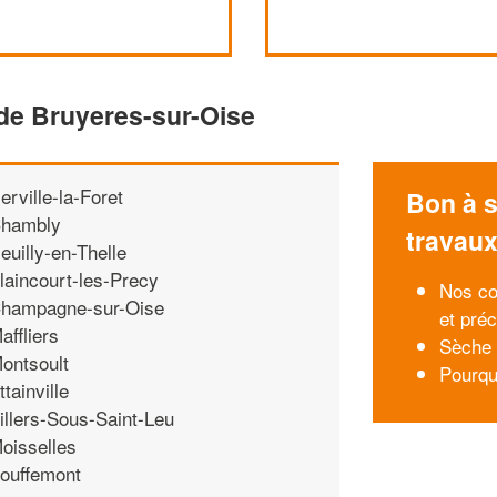
de Bruyeres-sur-Oise
erville-la-Foret
Bon à s
hambly
travau
euilly-en-Thelle
laincourt-les-Precy
Nos con
hampagne-sur-Oise
et préc
affliers
Sèche 
ontsoult
Pourquo
ttainville
illers-Sous-Saint-Leu
oisselles
ouffemont