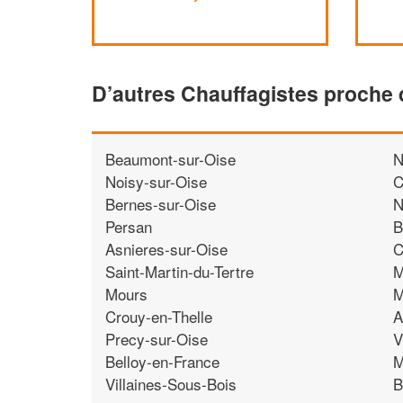
D’autres Chauffagistes proche 
Beaumont-sur-Oise
N
Noisy-sur-Oise
C
Bernes-sur-Oise
N
Persan
B
Asnieres-sur-Oise
C
Saint-Martin-du-Tertre
M
Mours
M
Crouy-en-Thelle
A
Precy-sur-Oise
V
Belloy-en-France
M
Villaines-Sous-Bois
B