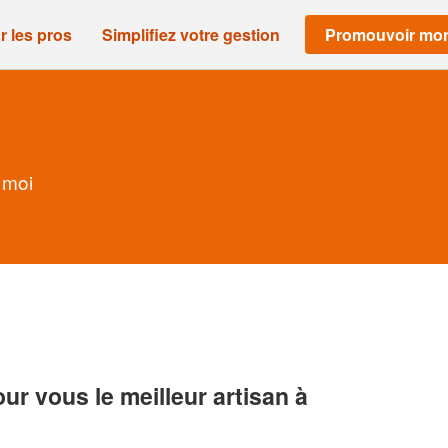
r les pros
Simplifiez votre gestion
Promouvoir mon
 moi
r vous le meilleur artisan à