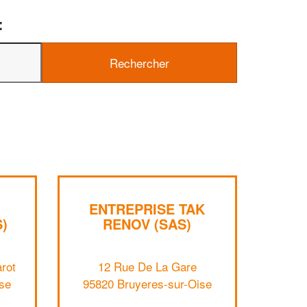
:
✕
Vous êtes un
professionnel ?
Augmentez votre
e
chiffre d'affaires
vos
tout en gagnant de
marges
!
nouveaux clients
ENTREPRISE TAK
En savoir plus
)
RENOV (SAS)
rot
12 Rue De La Gare
se
95820 Bruyeres-sur-Oise