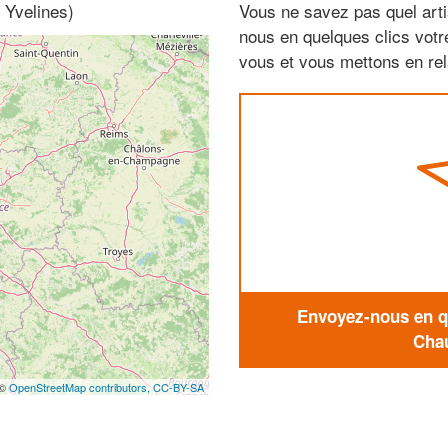
 Yvelines)
Vous ne savez pas quel arti
nous en quelques clics vot
vous et vous mettons en rela
Envoyez-nous en qu
Chau
 ©
OpenStreetMap contributors,
CC-BY-SA