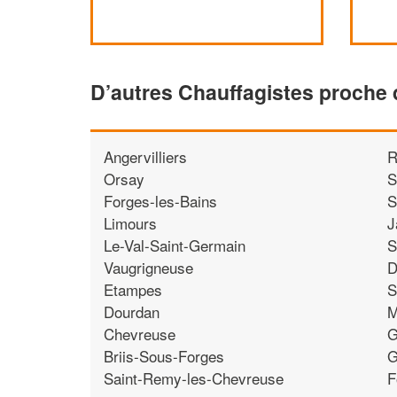
D’autres Chauffagistes proche 
Angervilliers
R
Orsay
S
Forges-les-Bains
S
Limours
J
Le-Val-Saint-Germain
S
Vaugrigneuse
D
Etampes
S
Dourdan
M
Chevreuse
G
Briis-Sous-Forges
G
Saint-Remy-les-Chevreuse
F