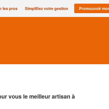
r les pros
Simplifiez votre gestion
Promouvoir mon
r vous le meilleur artisan à