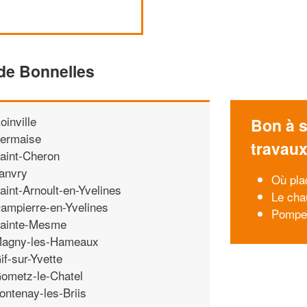
de Bonnelles
oinville
Bon à s
ermaise
travau
aint-Cheron
anvry
Où pla
aint-Arnoult-en-Yvelines
Le cha
ampierre-en-Yvelines
Pompes
ainte-Mesme
agny-les-Hameaux
if-sur-Yvette
ometz-le-Chatel
ontenay-les-Briis