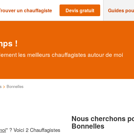
Trouver un chauffagiste
Devis gratuit
Guides pou
mps !
dement les meilleurs chauffagistes autour de moi
s
>
Bonnelles
Nous cherchons pou
Bonnelles
moi
" ? Voici 2 Chauffagistes