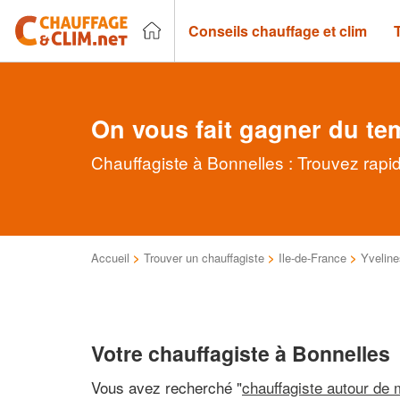
Conseils chauffage et clim
On vous fait gagner du te
Chauffagiste à Bonnelles : Trouvez rapi
Accueil
>
Trouver un chauffagiste
>
Ile-de-France
>
Yveline
Votre chauffagiste à Bonnelles
Vous avez recherché "
chauffagiste autour de 