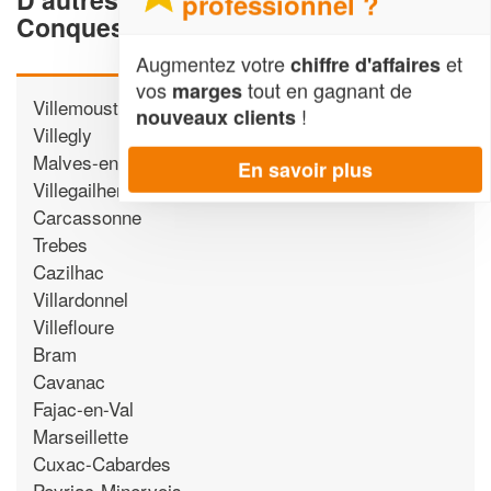
professionnel ?
Conques-sur-Orbiel
Augmentez votre
et
chiffre d'affaires
vos
tout en gagnant de
marges
Villemoustaussou
!
nouveaux clients
Villegly
Malves-en-Minervois
En savoir plus
Villegailhenc
Carcassonne
Trebes
Cazilhac
Villardonnel
Villefloure
Bram
Cavanac
Fajac-en-Val
Marseillette
Cuxac-Cabardes
Peyriac-Minervois