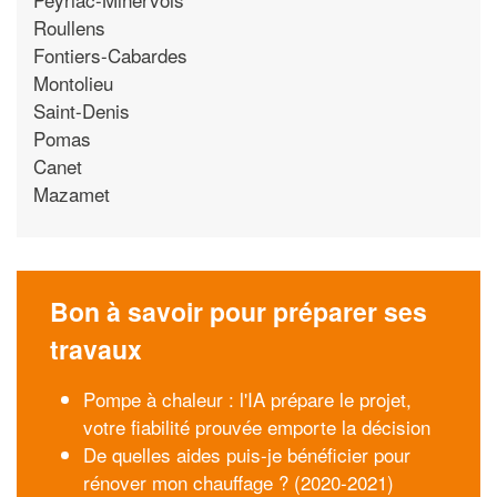
Roullens
Fontiers-Cabardes
Montolieu
Saint-Denis
Pomas
Canet
Mazamet
Bon à savoir pour préparer ses
travaux
Pompe à chaleur : l'IA prépare le projet,
votre fiabilité prouvée emporte la décision
De quelles aides puis-je bénéficier pour
rénover mon chauffage ? (2020-2021)