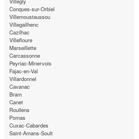
Villegly
Conques-sur-Orbiel
Villemoustaussou
Villegailhenc
Cazilhac
Villefloure
Marseillette
Carcassonne
Peyriac-Minervois
Fajac-en-Val
Villardonnel
Cavanac
Bram
Canet
Roullens
Pomas
Cuxac-Cabardes
Saint-Amans-Soult