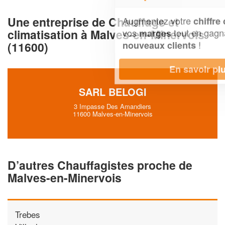
Une entreprise de Chauffage et
Augmentez votre
et
chiffre d'affaires
climatisation à Malves-en-Minervois
vos
tout en gagnant de
marges
!
(11600)
nouveaux clients
En savoir plus
SARL BELOGI
3 Impasse Des Amandiers
11600 Malves-en-Minervois
D’autres Chauffagistes proche de
Malves-en-Minervois
Trebes