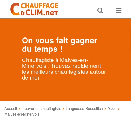
Toggle
Toggle
search
navigat
On vous fait gagner
du temps !
Chauffagiste à Malves-en-
Minervois : Trouvez rapidement
les meilleurs chauffagistes autour
de moi
Accueil
>
Trouver un chauffagiste
>
Languedoc-Roussillon
>
Aude
>
Malves-en-Minervois