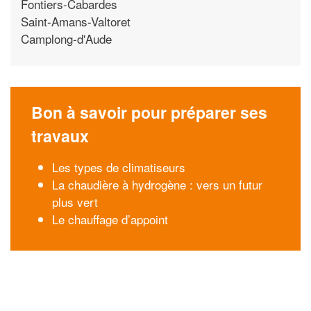
Fontiers-Cabardes
Saint-Amans-Valtoret
Camplong-d'Aude
Bon à savoir pour préparer ses
travaux
Les types de climatiseurs
La chaudière à hydrogène : vers un futur
plus vert
Le chauffage d’appoint