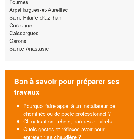
Fournes
Arpaillargues-et-Aureillac
Saint-Hilaire-d'Ozilhan
Corconne
Caissargues
Garons
Sainte-Anastasie
Bon à savoir pour préparer ses
travaux
Pourquoi faire appel à un installateur de
cheminée ou de poêle professionnel ?
Climatisation : choix, normes et labels
Quels gestes et réflexes avoir pour
entretenir sa chaudière ?