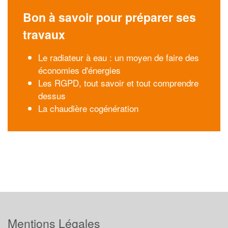
Bon à savoir pour préparer ses
travaux
Le radiateur à eau : un moyen de faire des
économies d'énergies
Les RGPD, tout savoir et tout comprendre
dessus
La chaudière cogénération
Mentions Légales