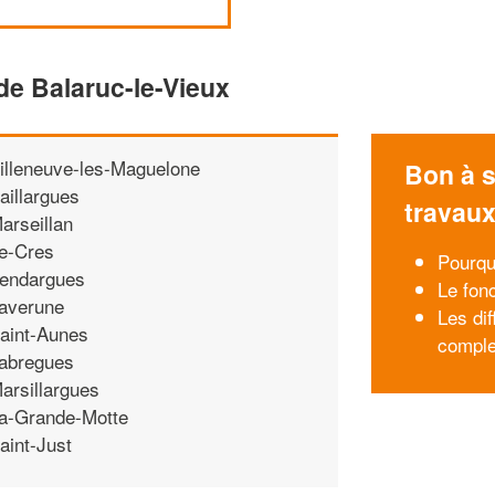
de Balaruc-le-Vieux
illeneuve-les-Maguelone
Bon à s
aillargues
travau
arseillan
e-Cres
Pourqu
endargues
Le fon
averune
Les di
aint-Aunes
comple
abregues
arsillargues
a-Grande-Motte
aint-Just