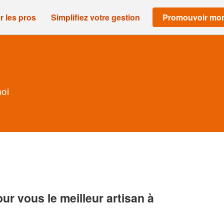
r les pros
Simplifiez votre gestion
Promouvoir mon
moi
r vous le meilleur artisan à