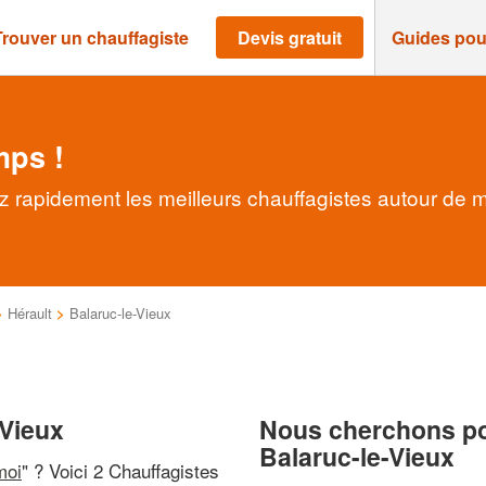
Trouver un chauffagiste
Devis gratuit
Guides pou
mps !
z rapidement les meilleurs chauffagistes autour de 
>
Hérault
>
Balaruc-le-Vieux
-Vieux
Nous cherchons pou
Balaruc-le-Vieux
moi
" ? Voici 2 Chauffagistes