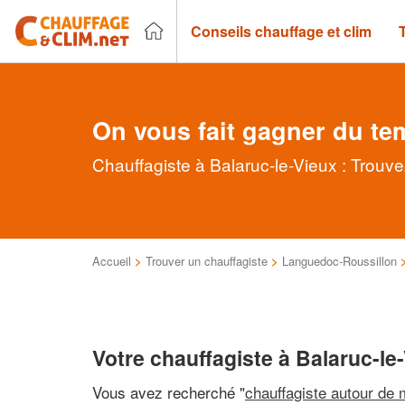
Conseils chauffage et clim
On vous fait gagner du te
Chauffagiste à Balaruc-le-Vieux : Trouve
Accueil
>
Trouver un chauffagiste
>
Languedoc-Roussillon
Votre chauffagiste à Balaruc-le
Vous avez recherché "
chauffagiste autour de 