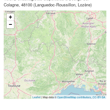
Colagne, 48100 (Languedoc-Roussillon, Lozère)
+
−
Leaflet
| Map data ©
OpenStreetMap contributors,
CC-BY-SA