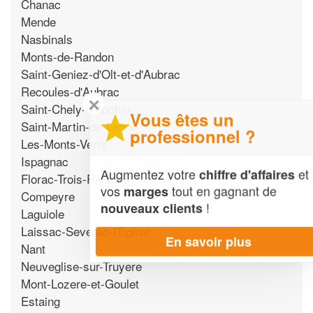
Chanac
Mende
Nasbinals
Monts-de-Randon
Saint-Geniez-d'Olt-et-d'Aubrac
Recoules-d'Aubrac
✕
Saint-Chely-d'Apcher
Vous êtes un
Saint-Martin-de-Lenne
professionnel ?
Les-Monts-Verts
Ispagnac
Augmentez votre
et
chiffre d'affaires
Florac-Trois-Rivieres
vos
tout en gagnant de
marges
Compeyre
!
nouveaux clients
Laguiole
Laissac-Severac-l'Eglise
En savoir plus
Nant
Neuveglise-sur-Truyere
Mont-Lozere-et-Goulet
Estaing