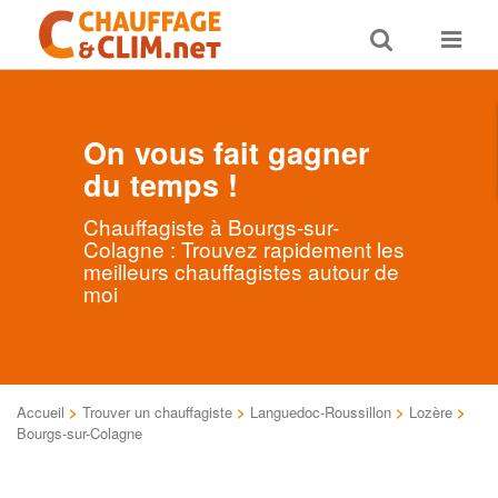
Toggle
Toggle
search
navigat
On vous fait gagner
du temps !
Chauffagiste à Bourgs-sur-
Colagne : Trouvez rapidement les
meilleurs chauffagistes autour de
moi
Accueil
>
Trouver un chauffagiste
>
Languedoc-Roussillon
>
Lozère
>
Bourgs-sur-Colagne