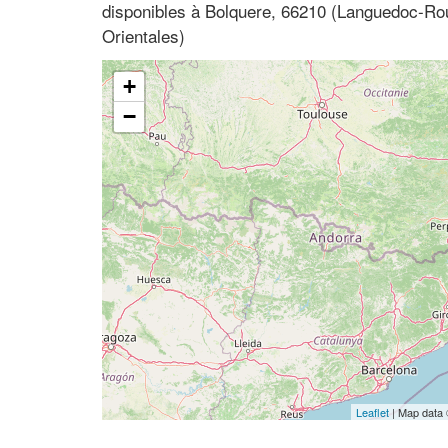
disponibles à Bolquere, 66210 (Languedoc-Rou
Orientales)
+
−
Leaflet
| Map data