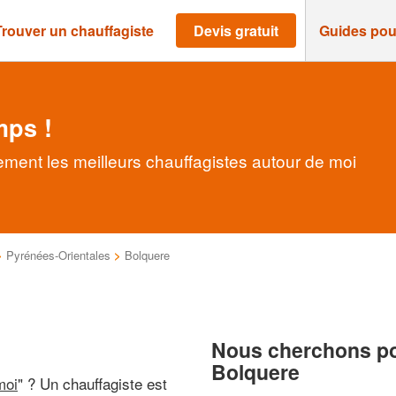
Trouver un chauffagiste
Devis gratuit
Guides pou
mps !
ement les meilleurs chauffagistes autour de moi
>
Pyrénées-Orientales
>
Bolquere
Nous cherchons pou
Bolquere
moi
" ? Un chauffagiste est