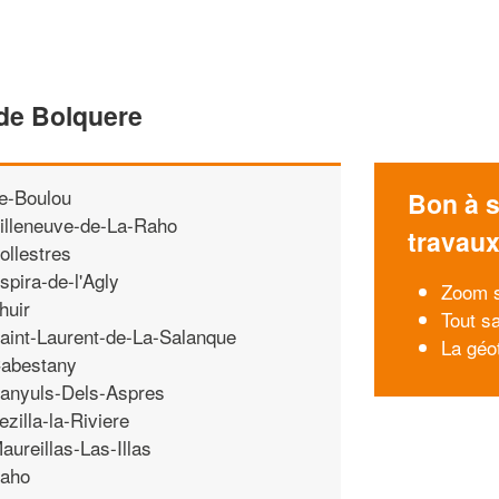
 de Bolquere
e-Boulou
Bon à s
illeneuve-de-La-Raho
travau
ollestres
spira-de-l'Agly
Zoom su
huir
Tout sa
aint-Laurent-de-La-Salanque
La géo
abestany
anyuls-Dels-Aspres
ezilla-la-Riviere
aureillas-Las-Illas
aho