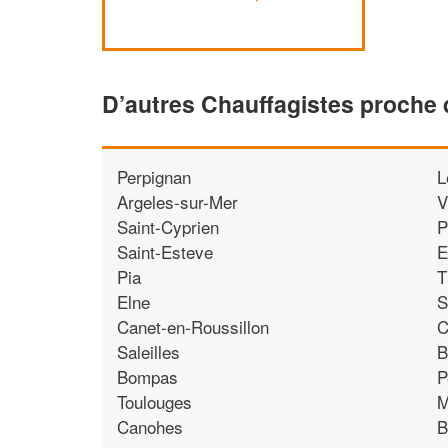
D’autres Chauffagistes proche
Perpignan
L
Argeles-sur-Mer
V
Saint-Cyprien
P
Saint-Esteve
E
Pia
T
Elne
S
Canet-en-Roussillon
C
Saleilles
B
Bompas
P
Toulouges
M
Canohes
B