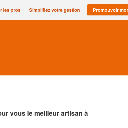
r les pros
Simplifiez votre gestion
Promouvoir mon
r vous le meilleur artisan à