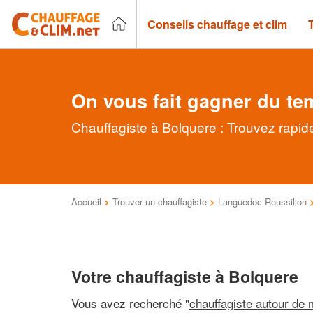
Conseils chauffage et clim
On vous fait gagner du te
Chauffagiste à Bolquere : Trouvez rapid
Accueil
>
Trouver un chauffagiste
>
Languedoc-Roussillon
Votre chauffagiste à Bolquere
Vous avez recherché "
chauffagiste autour de 