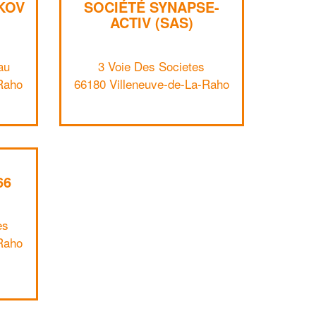
KOV
SOCIÉTÉ SYNAPSE-
ACTIV (SAS)
au
3 Voie Des Societes
Raho
66180 Villeneuve-de-La-Raho
✕
Vous êtes un
66
professionnel ?
Augmentez votre
et
es
chiffre d'affaires
vos
tout en gagnant de
marges
Raho
!
nouveaux clients
En savoir plus