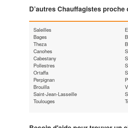
D’autres Chauffagistes proche
Saleilles
E
Bages
B
Theza
B
Canohes
S
Cabestany
S
Pollestres
S
Ortaffa
S
Perpignan
P
Brouilla
V
Saint-Jean-Lasseille
S
Toulouges
T
Besoin d'aide pour trouver un c