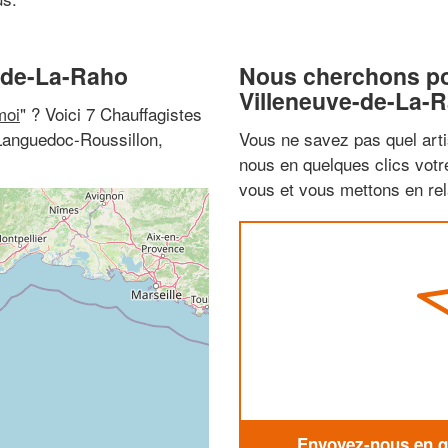
e-de-La-Raho
Nous cherchons pou
Villeneuve-de-La-
moi
" ? Voici 7 Chauffagistes
Languedoc-Roussillon,
Vous ne savez pas quel arti
nous en quelques clics vot
vous et vous mettons en rela
Envoyez-nous en qu