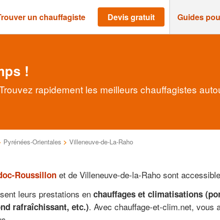
Trouver un chauffagiste
Devis gratuit
Guides pou
mps !
Trouvez rapidement les meilleurs chauffagistes auto
>
Pyrénées-Orientales
>
Villeneuve-de-La-Raho
et de Villeneuve-de-la-Raho sont accessibles
oc-Roussillon
sent leurs prestations en
chauffages et climatisations (p
. Avec chauffage-et-clim.net, vous
d rafraîchissant, etc.)
us.