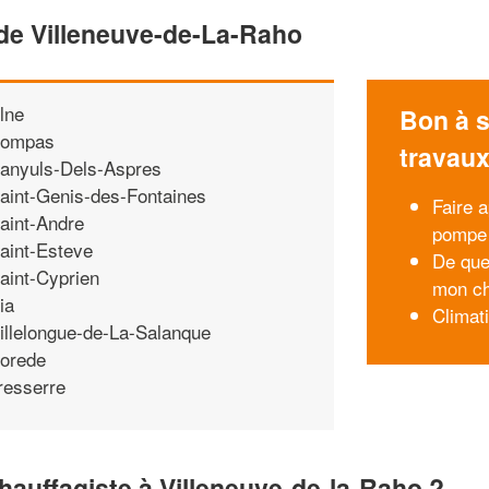
 de Villeneuve-de-La-Raho
lne
Bon à s
ompas
travau
anyuls-Dels-Aspres
aint-Genis-des-Fontaines
Faire a
aint-Andre
pompe 
aint-Esteve
De que
aint-Cyprien
mon ch
ia
Climati
illelongue-de-La-Salanque
orede
resserre
hauffagiste à Villeneuve-de-la-Raho ?