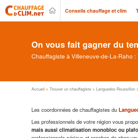
Conseils chauffage et clim
On vous fait gagner du te
Chauffagiste à Villeneuve-de-La-Raho : 
Accueil
>
Trouver un chauffagiste
>
Languedoc-Roussillon
Les coordonnées de chauffagistes du
Langued
Les professionnels de votre région vous propo
mais aussi climatisation monobloc ou plafon
professionnels sérieux et proches de chez vo