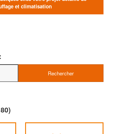
ffage et climatisation
:
180)