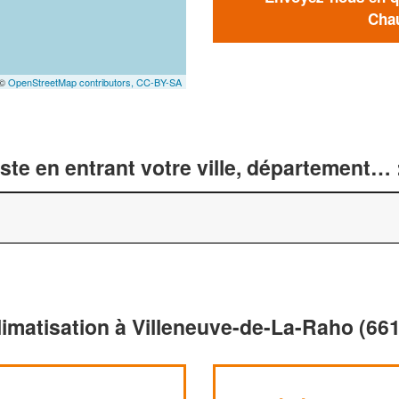
Chau
 ©
OpenStreetMap contributors,
CC-BY-SA
te en entrant votre ville, département… 
limatisation à Villeneuve-de-La-Raho (66