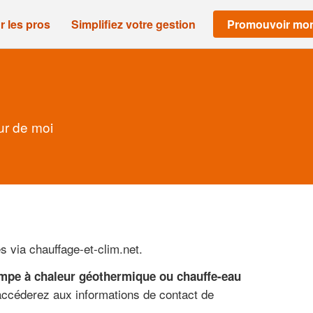
r les pros
Simplifiez votre gestion
Promouvoir mon
ur de moi
 via chauffage-et-clim.net.
ompe à chaleur géothermique ou chauffe-eau
 accéderez aux informations de contact de