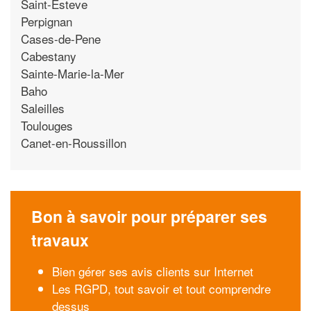
Saint-Esteve
Perpignan
Cases-de-Pene
Cabestany
Sainte-Marie-la-Mer
Baho
Saleilles
Toulouges
Canet-en-Roussillon
Bon à savoir pour préparer ses
travaux
Bien gérer ses avis clients sur Internet
Les RGPD, tout savoir et tout comprendre
dessus