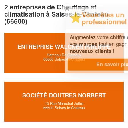
2 entreprises de Chauffage et
✕
climatisation à Salses-le-Chateau
Vous êtes un
(66600)
professionnel ?
Augmentez votre
et
chiffre d'affaires
vos
tout en gagnant de
marges
ENTREPRISE WALCKER PHILIPPE
!
nouveaux clients
Hameau De Garrieux
66600 Salses-le-Chateau
En savoir plus
SOCIÉTÉ DOUTRES NORBERT
10 Rue Marechal Joffre
66600 Salses-le-Chateau