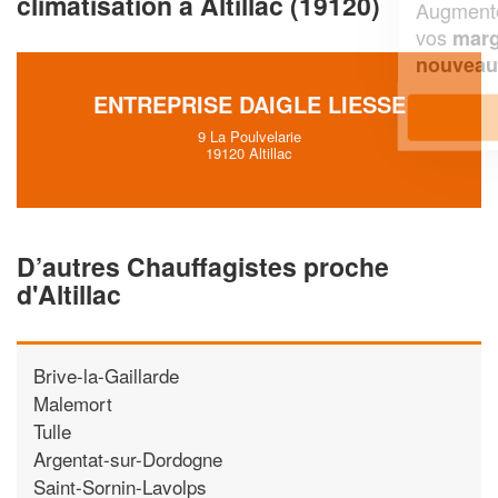
climatisation à Altillac (19120)
Augmentez votre
et
chiffre d'affaires
vos
tout en gagnant de
marges
!
nouveaux clients
ENTREPRISE DAIGLE LIESSE
En savoir plus
9 La Poulvelarie
19120 Altillac
D’autres Chauffagistes proche
d'Altillac
Brive-la-Gaillarde
Malemort
Tulle
Argentat-sur-Dordogne
Saint-Sornin-Lavolps