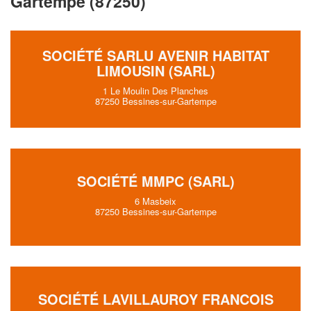
Gartempe (87250)
SOCIÉTÉ SARLU AVENIR HABITAT
LIMOUSIN (SARL)
1 Le Moulin Des Planches
87250 Bessines-sur-Gartempe
SOCIÉTÉ MMPC (SARL)
6 Masbeix
87250 Bessines-sur-Gartempe
SOCIÉTÉ LAVILLAUROY FRANCOIS