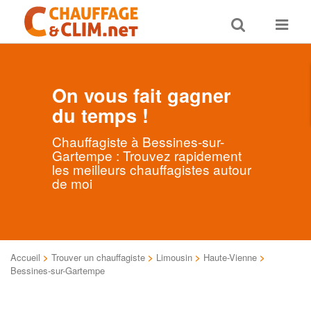
Toggle
Toggle
search
navigat
On vous fait gagner
du temps !
Chauffagiste à Bessines-sur-
Gartempe : Trouvez rapidement
les meilleurs chauffagistes autour
de moi
Accueil
>
Trouver un chauffagiste
>
Limousin
>
Haute-Vienne
>
Bessines-sur-Gartempe