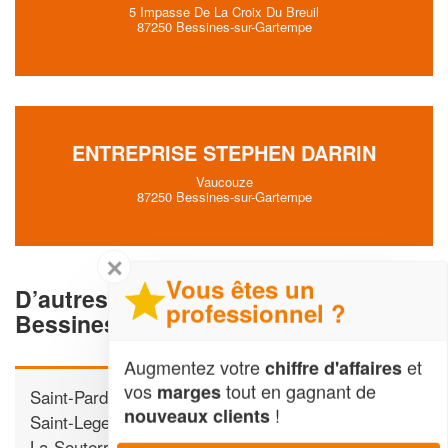
5 Impasse De La Croix Du Breuil
87250 Bessines-sur-Gartempe
ENTREPRISE STEPHEN DARRIN
Vaucouze
87250 Bessines-sur-Gartempe
✕
Vous êtes un
D’autres Chauffagistes proche de
professionnel ?
Bessines-sur-Gartempe
Augmentez votre
et
chiffre d'affaires
vos
tout en gagnant de
marges
Saint-Pardoux-le-Lac
!
nouveaux clients
Saint-Leger-la-Montagne
La-Souterraine