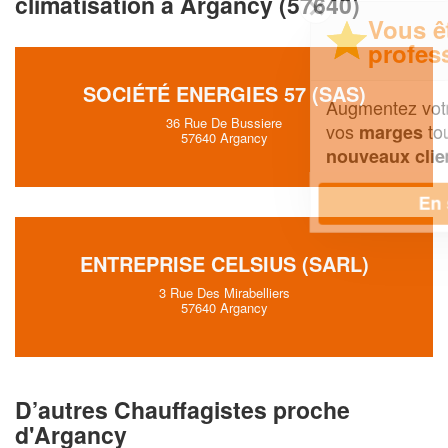
climatisation à Argancy (57640)
✕
Vous êtes un
professionnel ?
SOCIÉTÉ ENERGIES 57 (SAS)
Augmentez votre
et
chiffre d'affaires
36 Rue De Bussiere
vos
tout en gagnant de
marges
57640 Argancy
!
nouveaux clients
En savoir plus
ENTREPRISE CELSIUS (SARL)
3 Rue Des Mirabelliers
57640 Argancy
D’autres Chauffagistes proche
d'Argancy