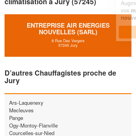
climatisation à Jury (57245)
Augmentez votre
et
chiffre d'affaires
vos
tout en gagnant de
marges
!
nouveaux clients
ENTREPRISE AIR ENERGIES
NOUVELLES (SARL)
En savoir plus
8 Rue Des Vergers
57245 Jury
D’autres Chauffagistes proche de
Jury
Ars-Laquenexy
Mecleuves
Pange
Ogy-Montoy-Flanville
Courcelles-sur-Nied