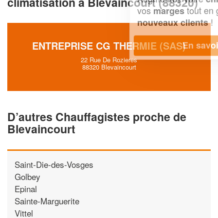
climatisation à Blevaincourt (88320)
vos
tout en gagnant de
marges
!
nouveaux clients
ENTREPRISE CG THERMIE (SAS)
En savoir plus
22 Rue De Rozieres
88320 Blevaincourt
D’autres Chauffagistes proche de
Blevaincourt
Saint-Die-des-Vosges
Golbey
Epinal
Sainte-Marguerite
Vittel