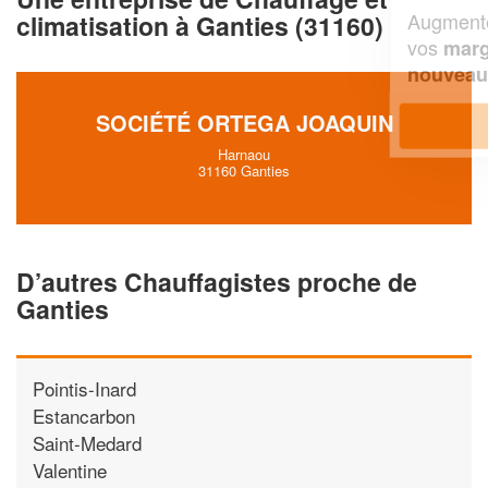
Augmentez votre
et
chiffre d'affaires
climatisation à Ganties (31160)
vos
tout en gagnant de
marges
!
nouveaux clients
SOCIÉTÉ ORTEGA JOAQUIN
En savoir plus
Harnaou
31160 Ganties
D’autres Chauffagistes proche de
Ganties
Pointis-Inard
Estancarbon
Saint-Medard
Valentine