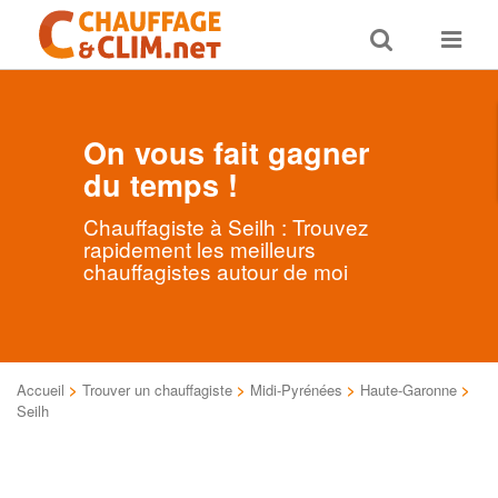
Toggle
Toggle
search
navigat
On vous fait gagner
du temps !
Chauffagiste à Seilh : Trouvez
rapidement les meilleurs
chauffagistes autour de moi
Accueil
>
Trouver un chauffagiste
>
Midi-Pyrénées
>
Haute-Garonne
>
Seilh