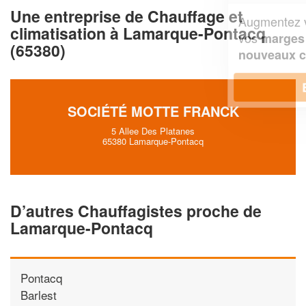
Une entreprise de Chauffage et
Augmentez votre
et
chiffre d'affaires
climatisation à Lamarque-Pontacq
vos
tout en gagnant de
marges
(65380)
!
nouveaux clients
En savoir plus
SOCIÉTÉ MOTTE FRANCK
5 Allee Des Platanes
65380 Lamarque-Pontacq
D’autres Chauffagistes proche de
Lamarque-Pontacq
Pontacq
Barlest