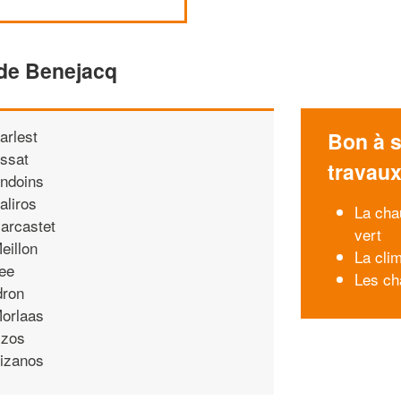
 de Benejacq
arlest
Bon à s
ssat
travau
ndoins
aliros
La cha
arcastet
vert
eillon
La clim
ee
Les ch
dron
orlaas
zos
izanos