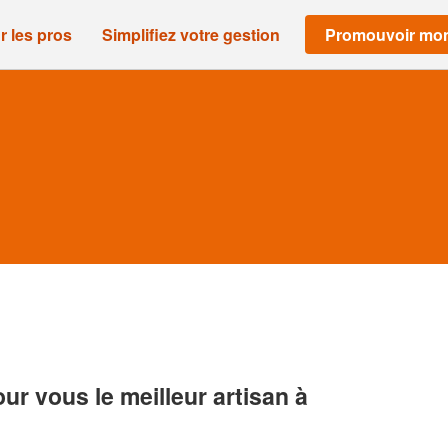
r les pros
Simplifiez votre gestion
Promouvoir mon
r vous le meilleur artisan à