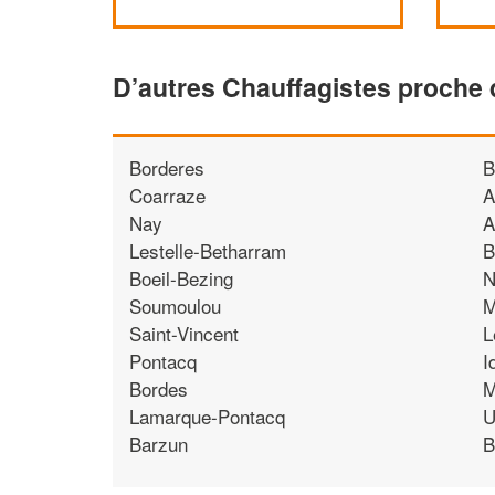
D’autres Chauffagistes proche
Borderes
B
Coarraze
A
Nay
A
Lestelle-Betharram
B
Boeil-Bezing
N
Soumoulou
M
Saint-Vincent
L
Pontacq
I
Bordes
M
Lamarque-Pontacq
U
Barzun
B