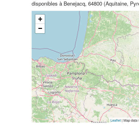
disponibles à Benejacq, 64800 (Aquitaine, Pyr
+
−
Leaflet
| Map data