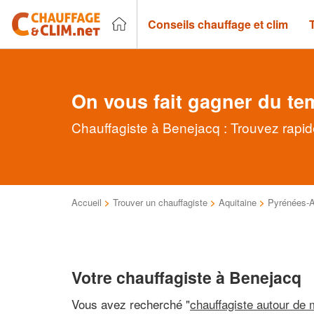
Conseils chauffage et clim
On vous fait gagner du te
Chauffagiste à Benejacq : Trouvez rapid
Accueil
>
Trouver un chauffagiste
>
Aquitaine
>
Pyrénées-A
Votre chauffagiste à Benejacq
Vous avez recherché "
chauffagiste autour de 