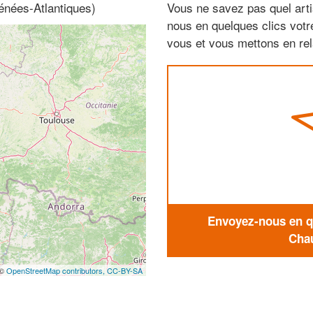
énées-Atlantiques)
Vous ne savez pas quel arti
nous en quelques clics vot
vous et vous mettons en rela
Envoyez-nous en qu
Chau
 ©
OpenStreetMap contributors,
CC-BY-SA