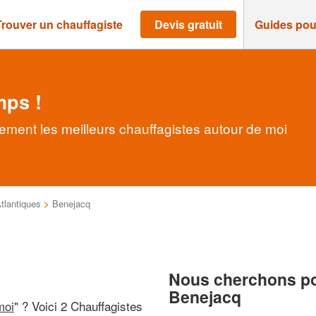
Trouver un chauffagiste
Devis gratuit
Guides pou
mps !
ement les meilleurs chauffagistes autour de moi
tlantiques
>
Benejacq
Nous cherchons pou
Benejacq
moi
" ? Voici 2 Chauffagistes