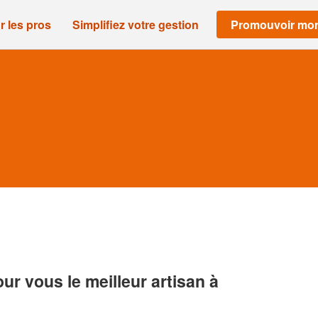
r les pros
Simplifiez votre gestion
Promouvoir mon
r vous le meilleur artisan à