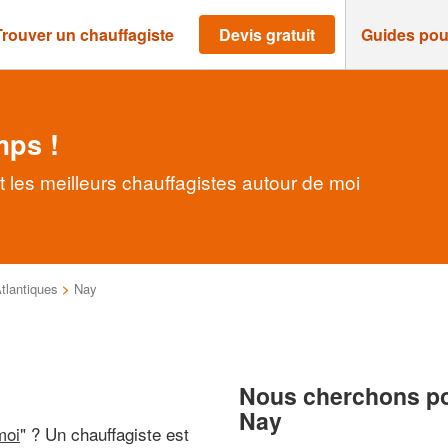
Trouver un chauffagiste
Devis gratuit
Guides pou
mps !
 les meilleurs chauffagistes autour de moi
tlantiques
>
Nay
Nous cherchons pou
Nay
moi
" ? Un chauffagiste est