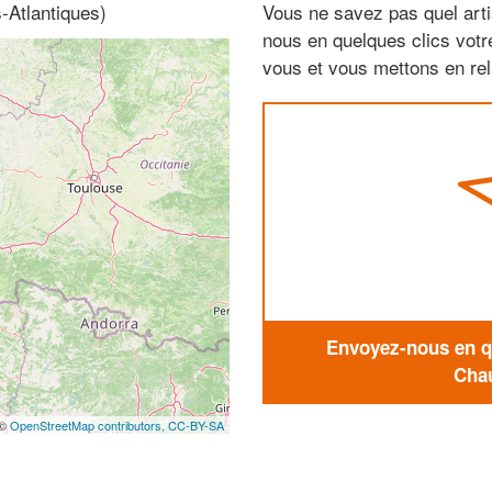
-Atlantiques)
Vous ne savez pas quel arti
nous en quelques clics vot
vous et vous mettons en rela
Envoyez-nous en qu
Chau
 ©
OpenStreetMap contributors,
CC-BY-SA