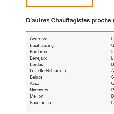
D’autres Chauffagistes proche
Coarraze
L
Boeil-Bezing
U
Borderes
I
Benejacq
L
Bordes
B
Lestelle-Betharram
A
Baliros
S
Assat
G
Narcastet
P
Meillon
B
Soumoulou
L