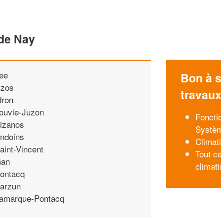
 de Nay
ee
Bon à s
zos
travau
dron
ouvie-Juzon
Foncti
izanos
Systèm
ndoins
Climati
aint-Vincent
Tout c
an
climati
ontacq
arzun
amarque-Pontacq