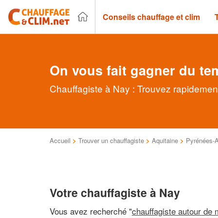
Conseils chauffage et clim
On vous fait gagner du te
Chauffagiste à Nay : Trouvez rapidement
Accueil
>
Trouver un chauffagiste
>
Aquitaine
>
Pyrénées-A
Votre chauffagiste à Nay
Vous avez recherché "
chauffagiste autour de 