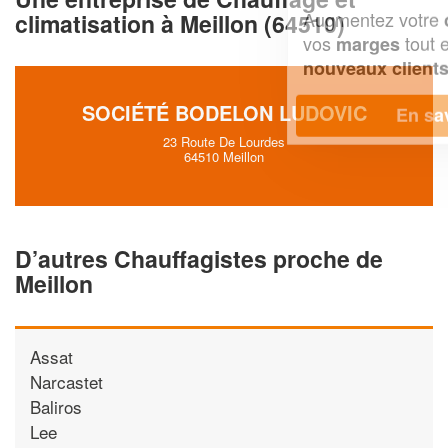
Augmentez votre
et
chiffre d'affaires
climatisation à Meillon (64510)
vos
tout en gagnant de
marges
!
nouveaux clients
SOCIÉTÉ BODELON LUDOVIC
En savoir plus
23 Route De Lourdes
64510 Meillon
D’autres Chauffagistes proche de
Meillon
Assat
Narcastet
Baliros
Lee