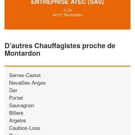
ENTREPRISE ATEC (SAS)
5 Ch
64121 Montardon
D’autres Chauffagistes proche de
Montardon
Serres-Castet
Navailles-Angos
Ger
Portet
Sauvagnon
Billere
Argelos
Caubios-Loos