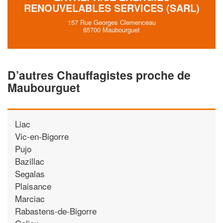
RENOUVELABLES SERVICES (SARL)
157 Rue Georges Clemenceau
65700 Maubourguet
D’autres Chauffagistes proche de
Maubourguet
Liac
Vic-en-Bigorre
Pujo
Bazillac
Segalas
Plaisance
Marciac
Rabastens-de-Bigorre