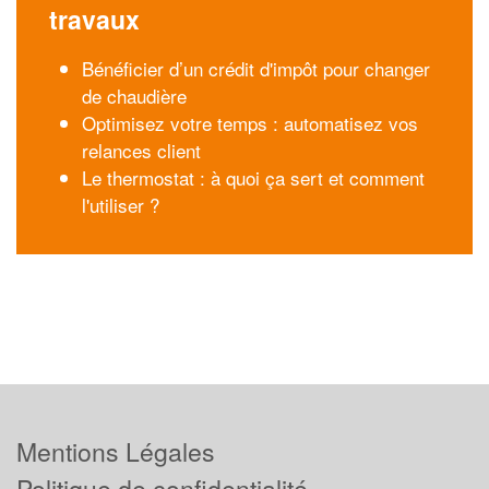
travaux
Bénéficier d’un crédit d'impôt pour changer
de chaudière
Optimisez votre temps : automatisez vos
relances client
Le thermostat : à quoi ça sert et comment
l'utiliser ?
Mentions Légales
Politique de confidentialité