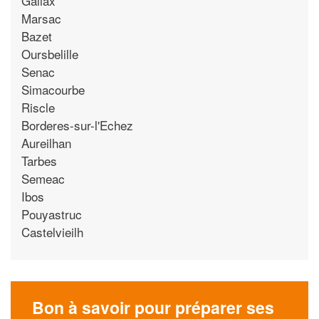
Galiax
Marsac
Bazet
Oursbelille
Senac
Simacourbe
Riscle
Borderes-sur-l'Echez
Aureilhan
Tarbes
Semeac
Ibos
Pouyastruc
Castelvieilh
Bon à savoir pour préparer ses