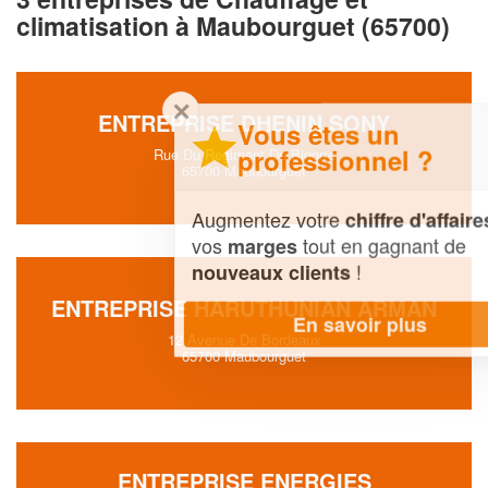
climatisation à Maubourguet (65700)
✕
ENTREPRISE DHENIN SONY
Vous êtes un
professionnel ?
Rue Du Regiment De Bigorre
65700 Maubourguet
Augmentez votre
et
chiffre d'affaires
vos
tout en gagnant de
marges
!
nouveaux clients
ENTREPRISE HARUTHUNIAN ARMAN
En savoir plus
12 Avenue De Bordeaux
65700 Maubourguet
ENTREPRISE ENERGIES