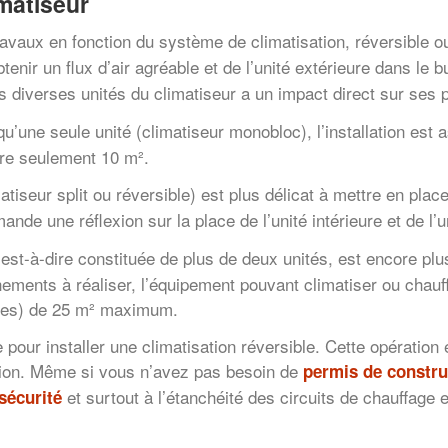
imatiseur
avaux en fonction du système de climatisation, réversible o
obtenir un flux d’air agréable et de l’unité extérieure dans l
s diverses unités du climatiseur a un impact direct sur ses
u’une seule unité (climatiseur monobloc), l’installation est
uvre seulement 10 m².
atiseur split ou réversible) est plus délicat à mettre en plac
de une réflexion sur la place de l’unité intérieure et de l’u
c’est-à-dire constituée de plus de deux unités, est encore p
ements à réaliser, l’équipement pouvant climatiser ou chauff
eures) de 25 m² maximum.
re pour installer une climatisation réversible. Cette opératio
xation. Même si vous n’avez pas besoin de
permis de constru
et surtout à l’étanchéité des circuits de chauffage 
sécurité