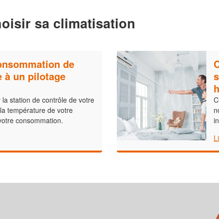
oisir sa climatisation
consommation de
C
 à un pilotage
s
h
 la station de contrôle de votre
C
 la température de votre
n
r votre consommation.
i
L