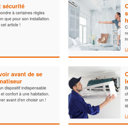
t sécurité
C
s
épondre à certaines règles
en que pour son installation.
h
et article !
C
n
i
L
avoir avant de se
C
matiseur
l
un dispositif indispensable
B
 et confort à une habitation.
c
rmer avant d'en choisir un !
m
tê
L