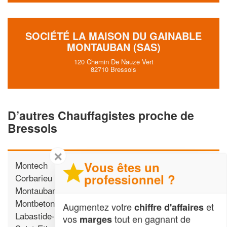
SOCIÉTÉ LA MAISON DU GAINABLE
MONTAUBAN (SAS)
120 Chemin De Nauze Vert
82710 Bressols
D’autres Chauffagistes proche de
Bressols
✕
Vous êtes un
Montech
professionnel ?
Corbarieu
Montauban
Montbeton
Augmentez votre
et
chiffre d'affaires
Labastide-Saint-Pierre
vos
tout en gagnant de
marges