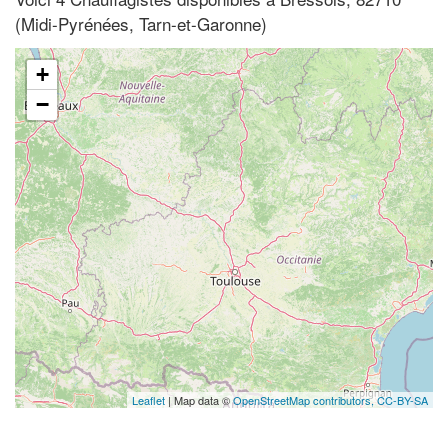
(Midi-Pyrénées, Tarn-et-Garonne)
+
−
Leaflet
| Map data ©
OpenStreetMap contributors,
CC-BY-SA