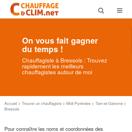
Toggle
Toggle
search
navigat
On vous fait gagner
du temps !
Chauffagiste à Bressols : Trouvez
rapidement les meilleurs
chauffagistes autour de moi
Accueil
>
Trouver un chauffagiste
>
Midi-Pyrénées
>
Tarn-et-Garonne
>
Bressols
Pour connaître les noms et coordonnées des