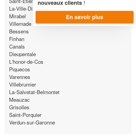
Saint-Etienne-de-Tulmont
!
nouveaux clients
La-Ville-Dieu-du-Temple
Mirabel
En savoir plus
Villemade
Bessens
Finhan
Canals
Dieupentale
L'honor-de-Cos
Piquecos
Varennes
Villebrumier
La-Salvetat-Belmontet
Meauzac
Grisolles
Saint-Porquier
Verdun-sur-Garonne