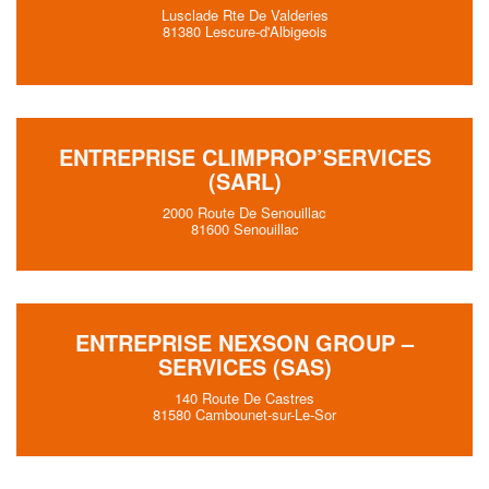
Lusclade Rte De Valderies
81380 Lescure-d'Albigeois
ENTREPRISE CLIMPROP’SERVICES
(SARL)
2000 Route De Senouillac
81600 Senouillac
ENTREPRISE NEXSON GROUP –
SERVICES (SAS)
140 Route De Castres
81580 Cambounet-sur-Le-Sor