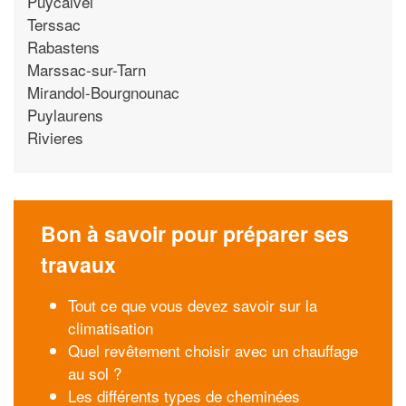
Puycalvel
Terssac
Rabastens
Marssac-sur-Tarn
Mirandol-Bourgnounac
Puylaurens
Rivieres
Bon à savoir pour préparer ses
travaux
Tout ce que vous devez savoir sur la
climatisation
Quel revêtement choisir avec un chauffage
au sol ?
Les différents types de cheminées