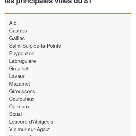
les principales villes du 81
Albi
Castres
Gaillac
Saint-Sulpice-la-Pointe
Puygouzon
Labruguiere
Graulhet
Lavaur
Mazamet
Giroussens
Coufouleux
Carmaux
Soual
Lescure-d'Albigeois
Vielmur-sur-Agout