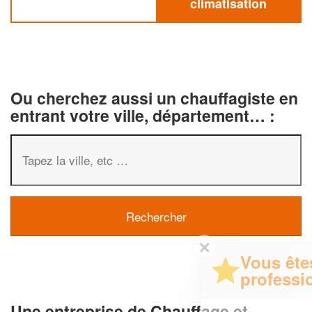
climatisation
Ou cherchez aussi un chauffagiste en
entrant votre ville, département… :
✕
Vous êtes un
professionnel ?
Une entreprise de Chauffage et