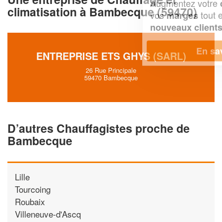
Augmentez votre
et
chiffre d'affaires
climatisation à Bambecque (59470)
vos
tout en gagnant de
marges
!
nouveaux clients
En savoir plus
ENTREPRISE ETS GHYS (SARL)
26 Rue Principale
59470 Bambecque
D’autres Chauffagistes proche de
Bambecque
Lille
Tourcoing
Roubaix
Villeneuve-d'Ascq