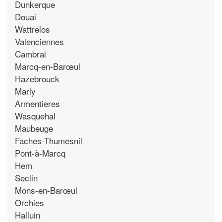
Dunkerque
Douai
Wattrelos
Valenciennes
Cambrai
Marcq-en-Barœul
Hazebrouck
Marly
Armentieres
Wasquehal
Maubeuge
Faches-Thumesnil
Pont-à-Marcq
Hem
Seclin
Mons-en-Barœul
Orchies
Halluin