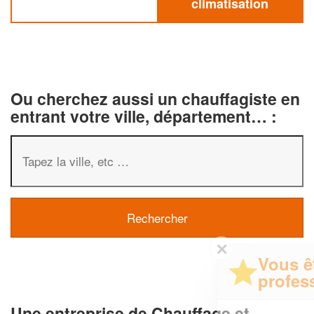
climatisation
Ou cherchez aussi un chauffagiste en
entrant votre ville, département… :
✕
Vous êtes un
professionnel ?
Une entreprise de Chauffage et