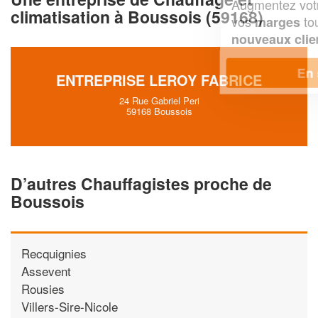
Augmentez votre
et
chiffre d'affaires
climatisation à Boussois (59168)
vos
tout en gagnant de
marges
!
nouveaux clients
En savoir plus
ENTREPRISE LEROY FABRICE
24 Rue Gabriel Peri
59168 Boussois
D’autres Chauffagistes proche de
Boussois
Recquignies
Assevent
Rousies
Villers-Sire-Nicole