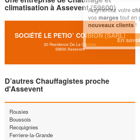
climatisation à Assevent (59600)
Augmentez votre
et
chiffre d'affaires
vos
tout en gagnant de
marges
!
nouveaux clients
SOCIÉTÉ LE PETIO’ COIBION (SARL)
En savoir plus
20 Residence De La Clairiere
59600 Assevent
D’autres Chauffagistes proche
d'Assevent
Rousies
Boussois
Recquignies
Ferriere-la-Grande