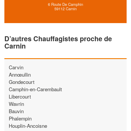
6 Route De Camphin
59112 Carnin
D’autres Chauffagistes proche de
Carnin
Carvin
Annœullin
Gondecourt
Camphin-en-Carembault
Libercourt
Wavrin
Bauvin
Phalempin
Houplin-Ancoisne