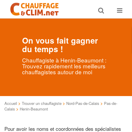
Toggle
Toggle
search
navigat
On vous fait gagner
du temps !
Chauffagiste à Henin-Beaumont :
Trouvez rapidement les meilleurs
chauffagistes autour de moi
Accueil
>
Trouver un chauffagiste
>
Nord-Pas-de-Calais
>
Pas-de-
Calais
>
Henin-Beaumont
Pour avoir les noms et coordonnées des spécialistes