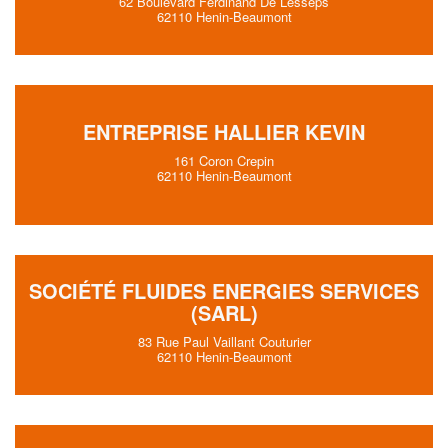
62 Boulevard Ferdinand De Lesseps
62110 Henin-Beaumont
ENTREPRISE HALLIER KEVIN
161 Coron Crepin
62110 Henin-Beaumont
SOCIÉTÉ FLUIDES ENERGIES SERVICES
(SARL)
83 Rue Paul Vaillant Couturier
62110 Henin-Beaumont