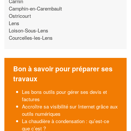
Carnin
Camphin-en-Carembault
Ostricourt
Lens
Loison-Sous-Lens
Courcelles-les-Lens
Bon à savoir pour préparer ses
travaux
Les bons outils pour gérer ses devis et
factures
Accroître sa visibilité sur Internet grâce aux
outils numériques
La chaudière à condensation : qu’est-ce
que c’est ?