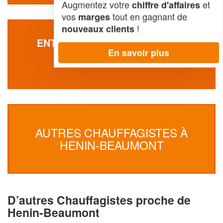
Augmentez votre
et
chiffre d'affaires
vos
tout en gagnant de
marges
!
nouveaux clients
ENTREPRISE DUQUESNE JEAN
En savoir plus
99 Rue Louis Cresson
62110 Henin-Beaumont
AUTRES CHAUFFAGISTES À
HENIN-BEAUMONT
D’autres Chauffagistes proche de
Henin-Beaumont