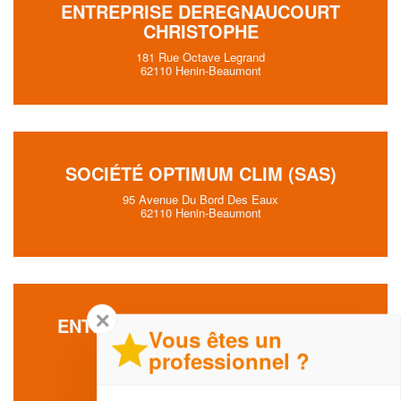
ENTREPRISE DEREGNAUCOURT
CHRISTOPHE
181 Rue Octave Legrand
62110 Henin-Beaumont
SOCIÉTÉ OPTIMUM CLIM (SAS)
95 Avenue Du Bord Des Eaux
62110 Henin-Beaumont
✕
ENTREPRISE ALR THERM (SARL)
Vous êtes un
83 Rue De L'eglise
professionnel ?
62110 Henin-Beaumont