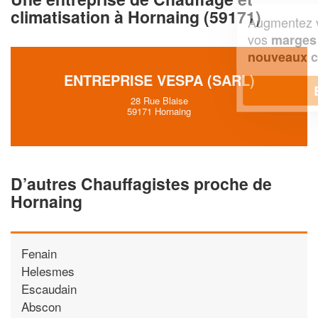
climatisation à Hornaing (59171)
Augmentez votre
et
chiffre d'affaires
vos
tout en gagnant de
marges
!
nouveaux clients
ENTREPRISE VESPA (SARL)
En savoir plus
28 Rue Blaise
59171 Hornaing
D’autres Chauffagistes proche de
Hornaing
Fenain
Helesmes
Escaudain
Abscon