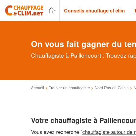
Conseils chauffage et clim
On vous fait gagner du te
Chauffagiste à Paillencourt : Trouvez ra
Accueil
>
Trouver un chauffagiste
>
Nord-Pas-de-Calais
>
N
Votre chauffagiste à Paillencour
Vous avez recherché "
chauffagiste autour de 