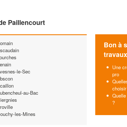
de Paillencourt
omain
Bon à s
scaudain
travau
ourches
enain
Une cr
vesnes-le-Sec
pro
bscon
Quelles
caillon
choisi
ubencheul-au-Bac
Quelle
iergnies
?
roville
ouchy-les-Mines