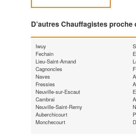
D’autres Chauffagistes proche 
Iwuy
S
Fechain
E
Lieu-Saint-Amand
L
Cagnoncles
F
Naves
A
Fressies
A
Neuville-sur-Escaut
E
Cambrai
A
Neuville-Saint-Remy
N
Auberchicourt
P
Monchecourt
D