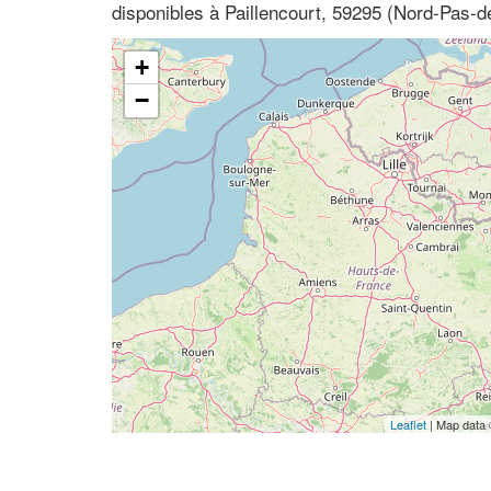
disponibles à Paillencourt, 59295 (Nord-Pas-d
+
−
Leaflet
| Map data