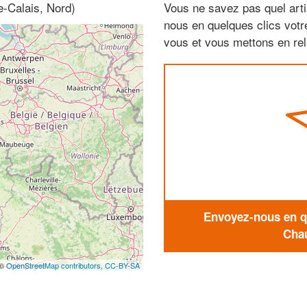
e-Calais, Nord)
Vous ne savez pas quel arti
nous en quelques clics vot
vous et vous mettons en rela
Envoyez-nous en qu
Chau
 ©
OpenStreetMap contributors,
CC-BY-SA