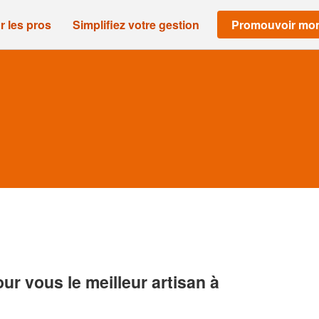
r les pros
Simplifiez votre gestion
Promouvoir mon
r vous le meilleur artisan à