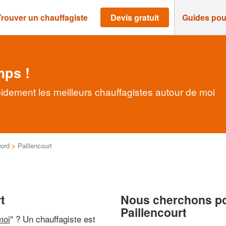
Trouver un chauffagiste
Devis gratuit
Guides pou
mps !
pidement les meilleurs chauffagistes autour de moi
ord
>
Paillencourt
t
Nous cherchons pou
Paillencourt
moi
" ? Un chauffagiste est