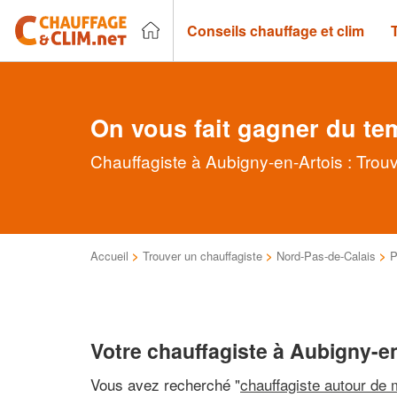
Conseils chauffage et clim
On vous fait gagner du te
Chauffagiste à Aubigny-en-Artois : Trou
Accueil
>
Trouver un chauffagiste
>
Nord-Pas-de-Calais
>
P
Votre chauffagiste à Aubigny-e
Vous avez recherché "
chauffagiste autour de 