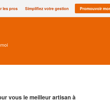
r les pros
Simplifiez votre gestion
Promouvoir mon
 moi
r vous le meilleur artisan à