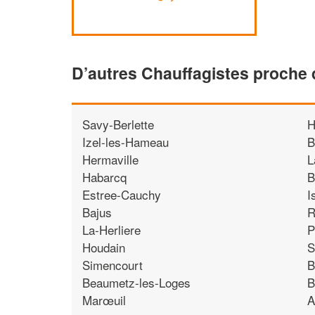
D’autres Chauffagistes proche 
Savy-Berlette
H
Izel-les-Hameau
B
Hermaville
L
Habarcq
B
Estree-Cauchy
I
Bajus
R
La-Herliere
P
Houdain
S
Simencourt
B
Beaumetz-les-Loges
B
Marœuil
A