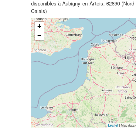
disponibles à Aubigny-en-Artois, 62690 (Nord
Calais)
+
−
Leaflet
| Map data