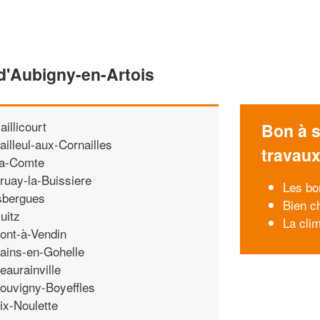
d'Aubigny-en-Artois
aillicourt
Bon à s
ailleul-aux-Cornailles
travau
a-Comte
ruay-la-Buissiere
Les bo
sbergues
Bien c
uitz
La clim
ont-à-Vendin
ains-en-Gohelle
eaurainville
ouvigny-Boyeffles
ix-Noulette