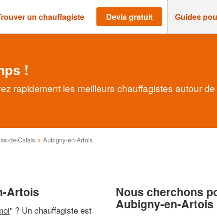
Trouver un chauffagiste
Devis gratuit
Guides pou
mps !
vez rapidement les meilleurs chauffagistes autour de
as-de-Calais
>
Aubigny-en-Artois
n-Artois
Nous cherchons pou
Aubigny-en-Artois
moi
" ? Un chauffagiste est