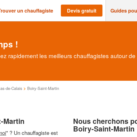
Trouver un chauffagiste
Devis gratuit
Guides pou
mps !
vez rapidement les meilleurs chauffagistes autour de
as-de-Calais
>
Boiry-Saint-Martin
t-Martin
Nous cherchons pou
Boiry-Saint-Martin
moi
" ? Un chauffagiste est