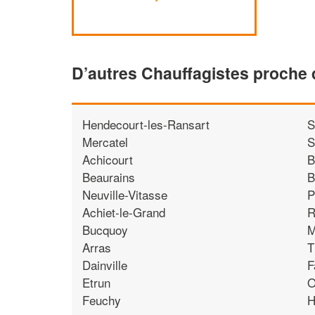
D’autres Chauffagistes proche 
Hendecourt-les-Ransart
S
Mercatel
S
Achicourt
B
Beaurains
B
Neuville-Vitasse
P
Achiet-le-Grand
Bucquoy
M
Arras
T
Dainville
F
Etrun
O
Feuchy
H