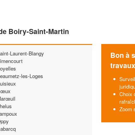
de Boiry-Saint-Martin
aint-Laurent-Blangy
Bon à s
imencourt
travau
oyelles
eaumetz-les-Loges
Survei
uisieux
juridiq
Rœux
Choix d
arœuil
rafraîc
helus
Zoom su
ampoux
ppy
abarcq