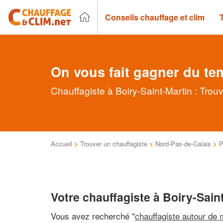
Conseils chauffage et clim
On vous fait gagner du te
Chauffagiste à Boiry-Saint-Martin : Trou
Accueil
>
Trouver un chauffagiste
>
Nord-Pas-de-Calais
>
P
Votre chauffagiste à Boiry-Sain
Vous avez recherché "
chauffagiste autour de 