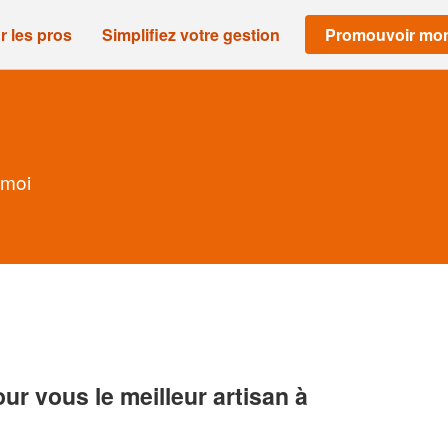
r les pros
Simplifiez votre gestion
Promouvoir mon
 moi
r vous le meilleur artisan à