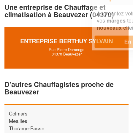
Une entreprise de Chauffage et
Augmentez votre
et
chiffre d'affaires
climatisation à Beauvezer (04370)
vos
tout en gagnant de
marges
!
nouveaux clients
ENTREPRISE BERTHUY SYLVAIN
En savoir plus
Rue Pierre Domenge
04370 Beauvezer
D’autres Chauffagistes proche de
Beauvezer
Colmars
Meailles
Thorame-Basse