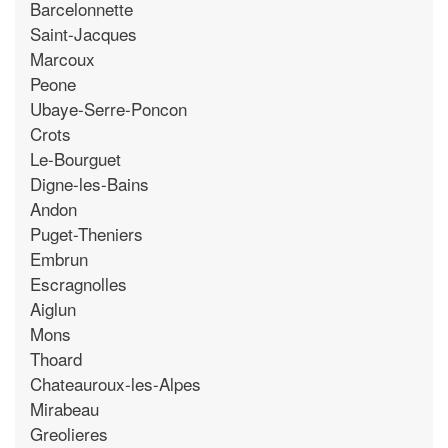
Barcelonnette
Saint-Jacques
Marcoux
Peone
Ubaye-Serre-Poncon
Crots
Le-Bourguet
Digne-les-Bains
Andon
Puget-Theniers
Embrun
Escragnolles
Aiglun
Mons
Thoard
Chateauroux-les-Alpes
Mirabeau
Greolieres