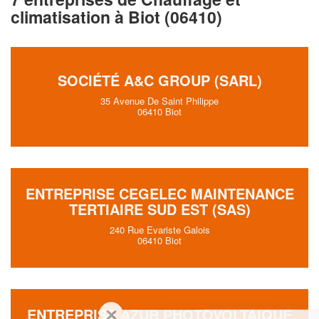
climatisation à Biot (06410)
SOCIÉTÉ A&C GROUP (SARL)
35 Avenue De Saint Philippe
06410 Biot
ENTREPRISE CEGELEC MAINTENANCE
TERTIAIRE SUD EST (SAS)
240 Rue Evariste Galois
06410 Biot
✕
ENTREPRISE AZUR PHOTOVOLTAIQUE