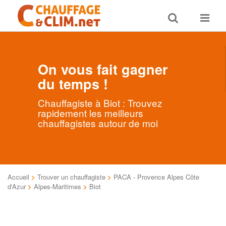
Toggle
Toggle
search
navigat
On vous fait gagner
du temps !
Chauffagiste à Biot : Trouvez
rapidement les meilleurs
chauffagistes autour de moi
Accueil
>
Trouver un chauffagiste
>
PACA - Provence Alpes Côte
d'Azur
>
Alpes-Maritimes
>
Biot