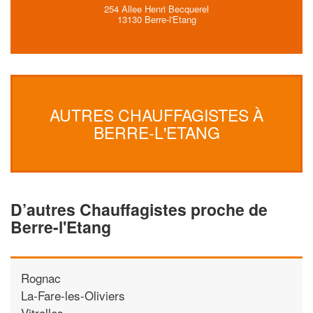
254 Allee Henri Becquerel
13130 Berre-l'Etang
AUTRES CHAUFFAGISTES À
BERRE-L'ETANG
D’autres Chauffagistes proche de
Berre-l'Etang
Rognac
La-Fare-les-Oliviers
Vitrolles