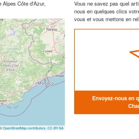
 Alpes Côte d'Azur,
Vous ne savez pas quel arti
nous en quelques clics vot
vous et vous mettons en rela
Envoyez-nous en qu
Chau
 ©
OpenStreetMap contributors,
CC-BY-SA