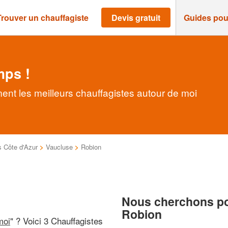
Trouver un chauffagiste
Devis gratuit
Guides pou
mps !
ent les meilleurs chauffagistes autour de moi
 Côte d'Azur
>
Vaucluse
>
Robion
Nous cherchons pou
Robion
moi
" ? Voici 3 Chauffagistes