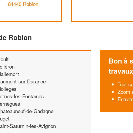
84440 Robion
 de Robion
oult
Bon à s
elleron
travau
allemort
aumont-sur-Durance
Tout sa
olleges
Zoom s
ernes-les-Fontaines
Entret
ernegues
hateauneuf-de-Gadagne
uget
aint-Saturnin-les-Avignon