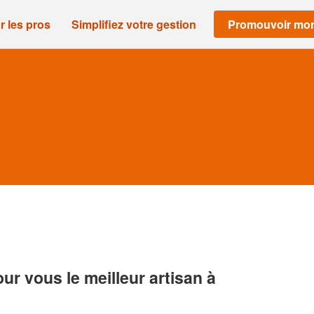
r les pros
Simplifiez votre gestion
Promouvoir mon
r vous le meilleur artisan à