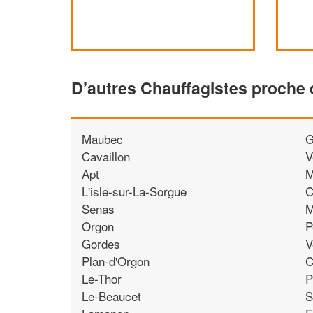
D’autres Chauffagistes proche
Maubec
G
Cavaillon
V
Apt
M
L'isle-sur-La-Sorgue
C
Senas
M
Orgon
P
Gordes
V
Plan-d'Orgon
C
Le-Thor
P
Le-Beaucet
S