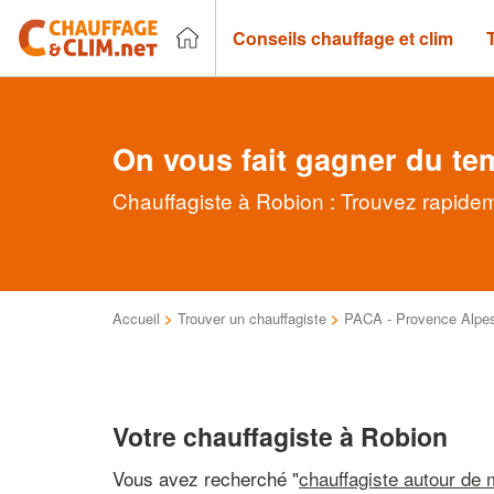
Conseils chauffage et clim
On vous fait gagner du te
Chauffagiste à Robion : Trouvez rapidem
Accueil
>
Trouver un chauffagiste
>
PACA - Provence Alpes
Votre chauffagiste à Robion
Vous avez recherché "
chauffagiste autour de 