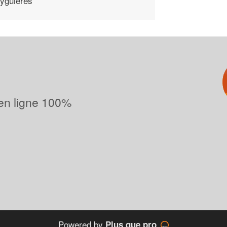
yguieres
 en ligne 100%
Powered by
Plus que pro