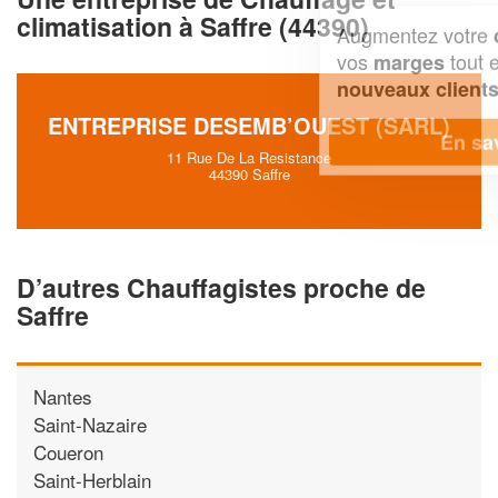
climatisation à Saffre (44390)
Augmentez votre
et
chiffre d'affaires
vos
tout en gagnant de
marges
!
nouveaux clients
ENTREPRISE DESEMB’OUEST (SARL)
En savoir plus
11 Rue De La Resistance
44390 Saffre
D’autres Chauffagistes proche de
Saffre
Nantes
Saint-Nazaire
Coueron
Saint-Herblain