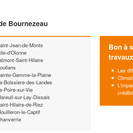
 de Bournezeau
aint-Jean-de-Monts
Bon à s
'ile-d'Olonne
travau
almont-Saint-Hilaire
oullans
Les dif
ainte-Gemme-la-Plaine
Climati
a-Boissiere-des-Landes
L'impa
e-Poire-sur-Vie
crédibi
areuil-sur-Lay-Dissais
aint-Hilaire-de-Riez
ouilleron-le-Captif
hanverrie