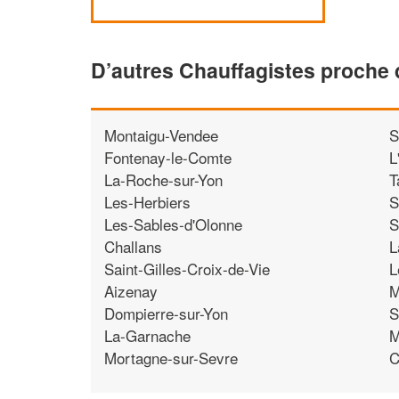
D’autres Chauffagistes proche
Montaigu-Vendee
S
Fontenay-le-Comte
L
La-Roche-sur-Yon
T
Les-Herbiers
S
Les-Sables-d'Olonne
S
Challans
L
Saint-Gilles-Croix-de-Vie
L
Aizenay
M
Dompierre-sur-Yon
S
La-Garnache
M
Mortagne-sur-Sevre
C