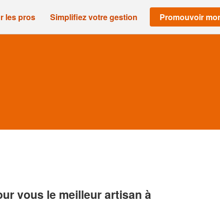
r les pros
Simplifiez votre gestion
Promouvoir mon
r vous le meilleur artisan à