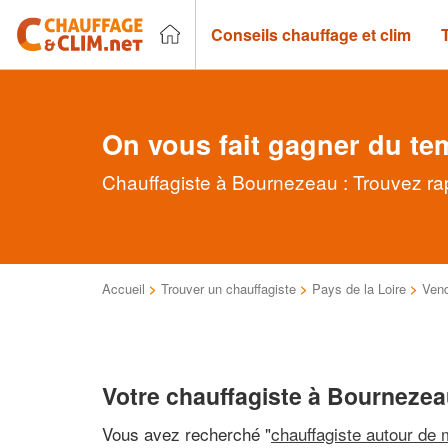
Conseils chauffage et clim
On vous fait gagner du te
Chauffagiste à Bournezeau : Trouvez rap
Accueil
>
Trouver un chauffagiste
>
Pays de la Loire
>
Ven
Votre chauffagiste à Bourneze
Vous avez recherché "
chauffagiste autour de 