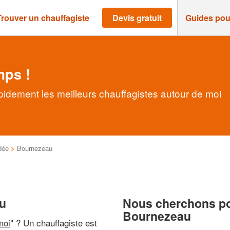
Trouver un chauffagiste
Devis gratuit
Guides pou
mps !
idement les meilleurs chauffagistes autour de moi
dée
>
Bournezeau
au
Nous cherchons pou
Bournezeau
moi
" ? Un chauffagiste est