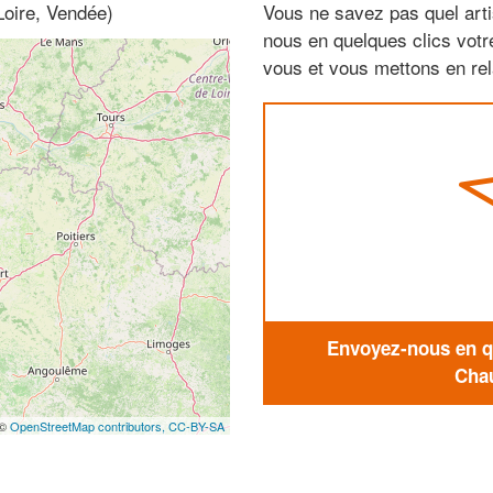
Loire, Vendée)
Vous ne savez pas quel arti
nous en quelques clics vot
vous et vous mettons en rela
Envoyez-nous en qu
Chau
 ©
OpenStreetMap contributors,
CC-BY-SA