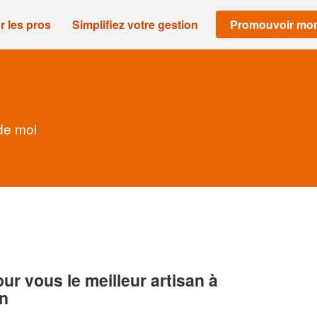
r les pros
Simplifiez votre gestion
Promouvoir mon
de moi
r vous le meilleur artisan à
n