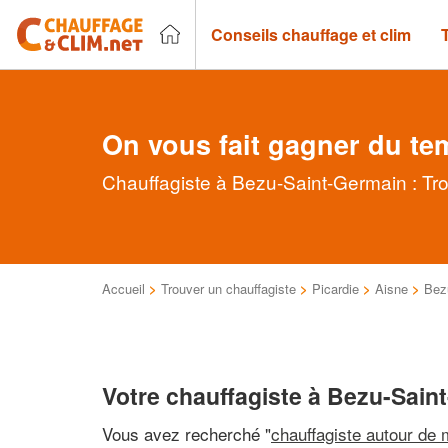
Conseils chauffage et clim
On vous fait gagner du te
Chauffagiste à Bezu-Saint-Germain : Tro
Accueil
>
Trouver un chauffagiste
>
Picardie
>
Aisne
>
Bez
Votre chauffagiste à Bezu-Sain
Vous avez recherché "
chauffagiste autour de 