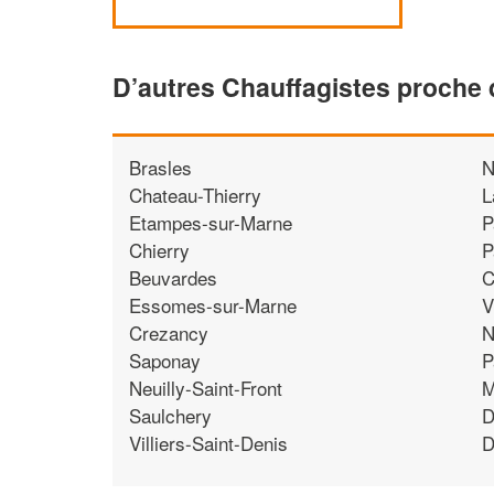
D’autres Chauffagistes proche
Brasles
N
Chateau-Thierry
L
Etampes-sur-Marne
P
Chierry
P
Beuvardes
C
Essomes-sur-Marne
V
Crezancy
N
Saponay
P
Neuilly-Saint-Front
M
Saulchery
D
Villiers-Saint-Denis
D