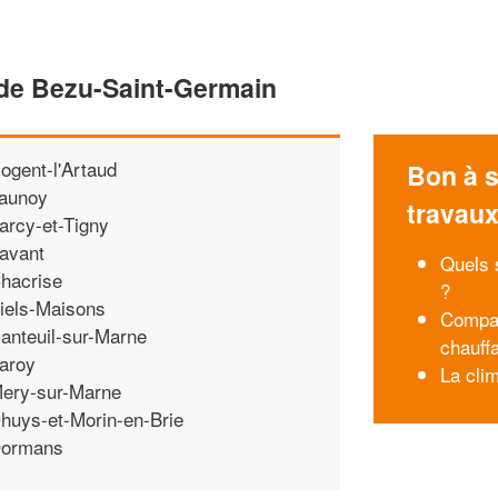
 de Bezu-Saint-Germain
ogent-l'Artaud
Bon à s
aunoy
travau
arcy-et-Tigny
avant
Quels 
hacrise
?
iels-Maisons
Compar
anteuil-sur-Marne
chauff
aroy
La clim
ery-sur-Marne
huys-et-Morin-en-Brie
ormans