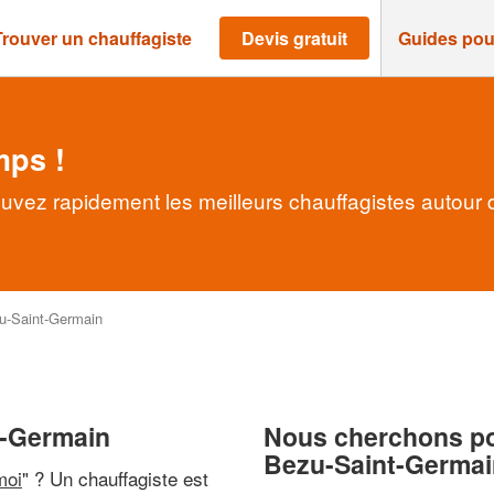
Trouver un chauffagiste
Devis gratuit
Guides pou
mps !
uvez rapidement les meilleurs chauffagistes autour 
u-Saint-Germain
t-Germain
Nous cherchons pou
Bezu-Saint-Germai
moi
" ? Un chauffagiste est