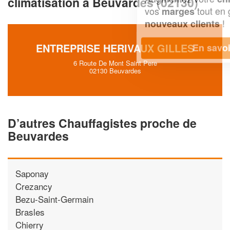
climatisation à Beuvardes (02130)
vos
tout en gagnant de
marges
!
nouveaux clients
ENTREPRISE HERIVAUX GILLES
En savoir plus
6 Route De Mont Saint Pere
02130 Beuvardes
D’autres Chauffagistes proche de
Beuvardes
Saponay
Crezancy
Bezu-Saint-Germain
Brasles
Chierry