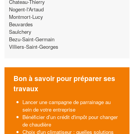
Chateau-Thierry
Nogent-l'Artaud
Montmort-Lucy
Beuvardes
Saulchery
Bezu-Saint-Germain
Villiers-Saint-Georges
Bon à savoir pour préparer ses
travaux
Lancer une campagne de parrainage au
sein de votre entreprise
Bénéficier d’un crédit d'impôt pour changer
de chaudière
Choix d'un climatiseur : quelles solutions