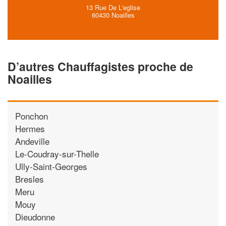
13 Rue De L'eglise
60430 Noailles
D’autres Chauffagistes proche de
Noailles
Ponchon
Hermes
Andeville
Le-Coudray-sur-Thelle
Ully-Saint-Georges
Bresles
Meru
Mouy
Dieudonne