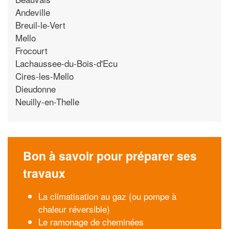
Andeville
Breuil-le-Vert
Mello
Frocourt
Lachaussee-du-Bois-d'Ecu
Cires-les-Mello
Dieudonne
Neuilly-en-Thelle
Bon à savoir pour préparer ses
travaux
La climatisation au gaz (ou pompe à
chaleur réversible)
Le ramonage de cheminées