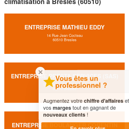
climatisation à Bresles (60510)
ENTREPRISE MATHIEU EDDY
14 Rue Jean Cocteau
60510 Bresles
✕
ENTREPRISE PRESTA SERVICES (SAS)
Vous êtes un
professionnel ?
50 Chemin Des Passants
60510 Bresles
Augmentez votre
et
chiffre d'affaires
vos
tout en gagnant de
marges
!
nouveaux clients
ENTREPRISE BOULANGER CORENTIN
En savoir plus