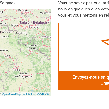
, Somme)
Vous ne savez pas quel arti
nous en quelques clics vot
vous et vous mettons en rela
Envoyez-nous en qu
Chau
 ©
OpenStreetMap contributors,
CC-BY-SA