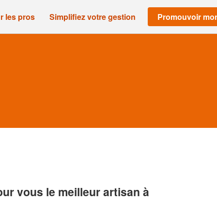
r les pros
Simplifiez votre gestion
Promouvoir mon
r vous le meilleur artisan à