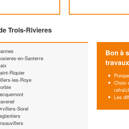
de Trois-Rivieres
annes
Bon à s
osieres-en-Santerre
travau
aix
aint-Riquier
Pompe 
illers-les-Roye
Choix d
orbie
rafraîc
ecquemont
Les di
avenel
rvillers-Sorel
eglantiers
nsauvillers