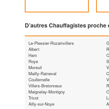
D’autres Chauffagistes proche 
Le-Plessier-Rozainvillers
G
Albert
R
Ham
C
Roye
S
Moreuil
V
Mailly-Raineval
C
Coullemelle
V
Villers-Bretonneux
R
Maignelay-Montigny
O
Tricot
L
Ailly-sur-Noye
A