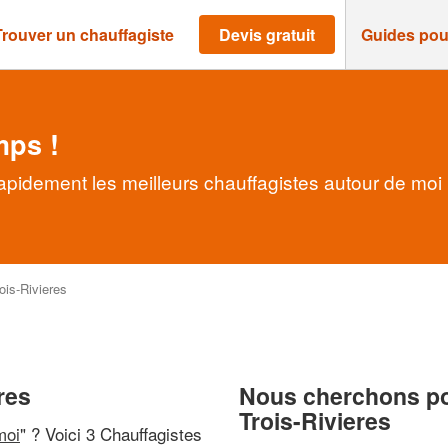
Trouver un chauffagiste
Devis gratuit
Guides pou
mps !
rapidement les meilleurs chauffagistes autour de moi
ois-Rivieres
res
Nous cherchons pou
Trois-Rivieres
moi
" ? Voici 3 Chauffagistes