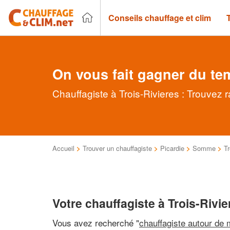
Conseils chauffage et clim
On vous fait gagner du te
Chauffagiste à Trois-Rivieres : Trouvez 
Accueil
>
Trouver un chauffagiste
>
Picardie
>
Somme
>
Tr
Votre chauffagiste à Trois-Rivie
Vous avez recherché "
chauffagiste autour de 